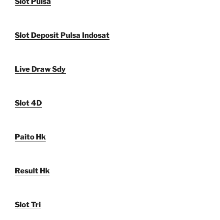
Slot Pulsa
Slot Deposit Pulsa Indosat
Live Draw Sdy
Slot 4D
Paito Hk
Result Hk
Slot Tri