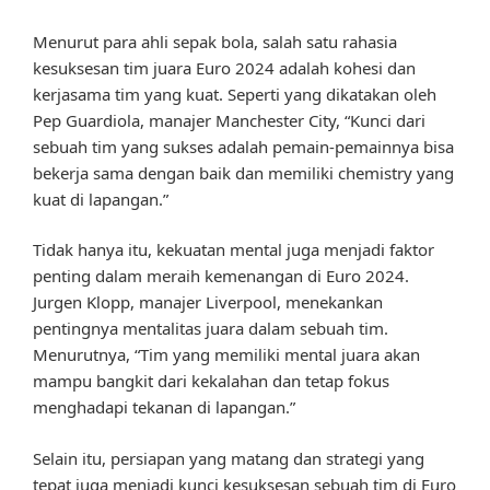
Menurut para ahli sepak bola, salah satu rahasia
kesuksesan tim juara Euro 2024 adalah kohesi dan
kerjasama tim yang kuat. Seperti yang dikatakan oleh
Pep Guardiola, manajer Manchester City, “Kunci dari
sebuah tim yang sukses adalah pemain-pemainnya bisa
bekerja sama dengan baik dan memiliki chemistry yang
kuat di lapangan.”
Tidak hanya itu, kekuatan mental juga menjadi faktor
penting dalam meraih kemenangan di Euro 2024.
Jurgen Klopp, manajer Liverpool, menekankan
pentingnya mentalitas juara dalam sebuah tim.
Menurutnya, “Tim yang memiliki mental juara akan
mampu bangkit dari kekalahan dan tetap fokus
menghadapi tekanan di lapangan.”
Selain itu, persiapan yang matang dan strategi yang
tepat juga menjadi kunci kesuksesan sebuah tim di Euro