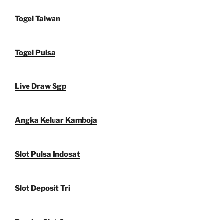
Togel Taiwan
Togel Pulsa
Live Draw Sgp
Angka Keluar Kamboja
Slot Pulsa Indosat
Slot Deposit Tri