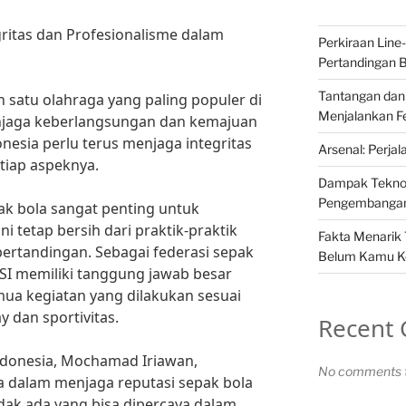
gritas dan Profesionalisme dalam
Perkiraan Line
Pertandingan Bo
Tantangan dan 
h satu olahraga yang paling populer di
Menjalankan Fe
njaga keberlangsungan dan kemajuan
onesia perlu terus menjaga integritas
Arsenal: Perjal
tiap aspeknya.
Dampak Teknolo
Pengembangan 
ak bola sangat penting untuk
 tetap bersih dari praktik-praktik
Fakta Menarik 
pertandingan. Sebagai federasi sepak
Belum Kamu K
PSSI memiliki tanggung jawab besar
a kegiatan yang dilakukan sesuai
y dan sportivitas.
Recent
donesia, Mochamad Iriawan,
No comments t
ma dalam menjaga reputasi sepak bola
tidak ada yang bisa dipercaya dalam