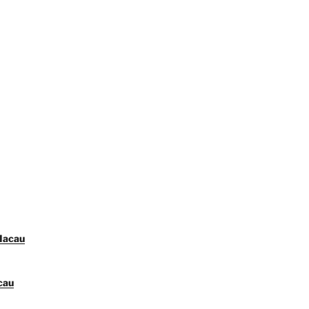
Macau
cau