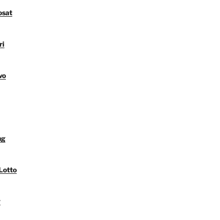
osat
ri
vo
ng
Lotto
y