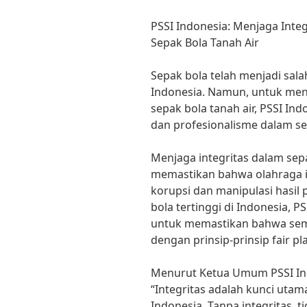
PSSI Indonesia: Menjaga Inte
Sepak Bola Tanah Air
Sepak bola telah menjadi sala
Indonesia. Namun, untuk me
sepak bola tanah air, PSSI Ind
dan profesionalisme dalam se
Menjaga integritas dalam sep
memastikan bahwa olahraga ini
korupsi dan manipulasi hasil 
bola tertinggi di Indonesia, 
untuk memastikan bahwa semu
dengan prinsip-prinsip fair pla
Menurut Ketua Umum PSSI In
“Integritas adalah kunci uta
Indonesia. Tanpa integritas, 