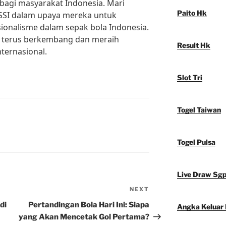
agi masyarakat Indonesia. Mari
Paito Hk
SI dalam upaya mereka untuk
sionalisme dalam sepak bola Indonesia.
 terus berkembang dan meraih
Result Hk
nternasional.
Slot Tri
Togel Taiwan
Togel Pulsa
Live Draw Sg
NEXT
Next
Post
di
Pertandingan Bola Hari Ini: Siapa
Angka Keluar
yang Akan Mencetak Gol Pertama?