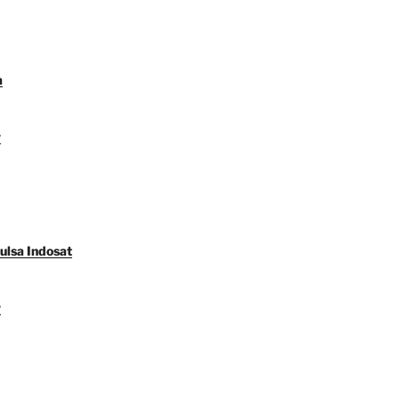
a
y
ulsa Indosat
y