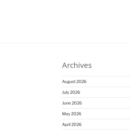
Archives
August 2026
July 2026
June 2026
May 2026
April 2026