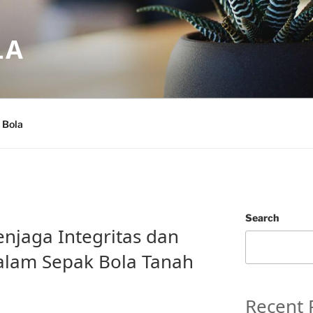
LA
 Bola
Search
enjaga Integritas dan
alam Sepak Bola Tanah
Recent 