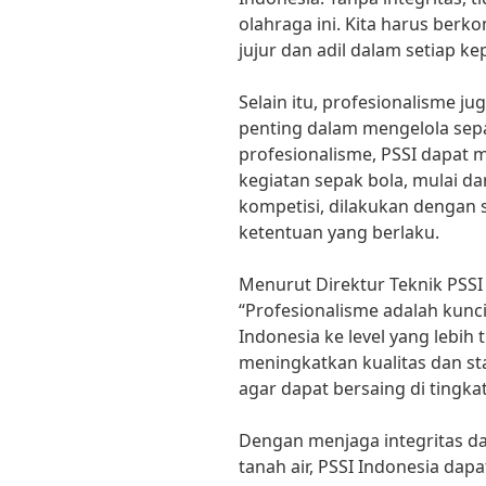
olahraga ini. Kita harus ber
jujur dan adil dalam setiap ke
Selain itu, profesionalisme j
penting dalam mengelola sep
profesionalisme, PSSI dapat
kegiatan sepak bola, mulai d
kompetisi, dilakukan dengan 
ketentuan yang berlaku.
Menurut Direktur Teknik PSSI I
“Profesionalisme adalah kun
Indonesia ke level yang lebih 
meningkatkan kualitas dan st
agar dapat bersaing di tingkat
Dengan menjaga integritas da
tanah air, PSSI Indonesia dap