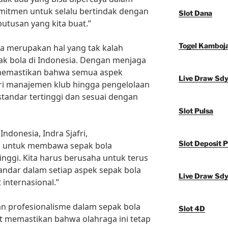
komitmen untuk selalu bertindak dengan
Slot Dana
putusan yang kita buat.”
Togel Kamboj
uga merupakan hal yang tak kalah
ak bola di Indonesia. Dengan menjaga
 memastikan bahwa semua aspek
Live Draw Sd
ari manajemen klub hingga pengelolaan
standar tertinggi dan sesuai dengan
Slot Pulsa
ndonesia, Indra Sjafri,
Slot Deposit P
ci untuk membawa sepak bola
tinggi. Kita harus berusaha untuk terus
andar dalam setiap aspek sepak bola
Live Draw Sd
 internasional.”
n profesionalisme dalam sepak bola
Slot 4D
at memastikan bahwa olahraga ini tetap