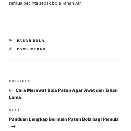
semua pecinta sepak bola Tanah Air.
CATEGORIES
KABAR BOLA
TAGS
PSMS MEDAN
Post
Previous
PREVIOUS
navigation
Post
Cara Merawat Bola Paten Agar Awet dan Tahan
Lama
Next
NEXT
Post
Panduan Lengkap Bermain Paten Bola bagi Pemula