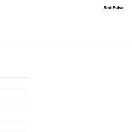
Slot Pulsa