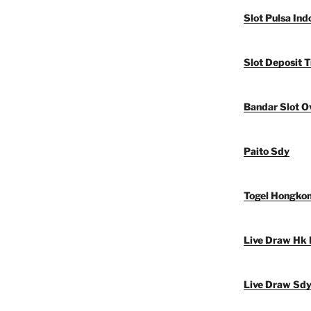
Slot Pulsa Ind
Slot Deposit T
Bandar Slot O
Paito Sdy
Togel Hongko
Live Draw Hk 
Live Draw Sd