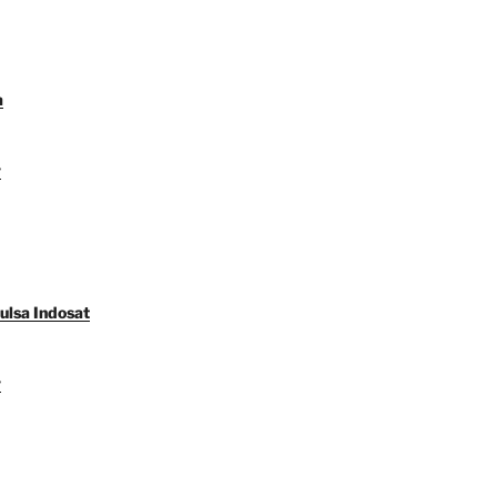
a
y
ulsa Indosat
y