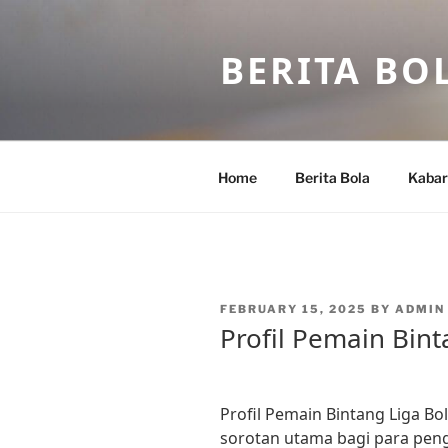
Skip
to
BERITA BO
content
Home
Berita Bola
Kabar
POSTED
FEBRUARY 15, 2025
BY
ADMIN
ON
Profil Pemain Bint
Profil Pemain Bintang Liga B
sorotan utama bagi para peng