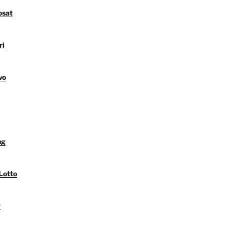
osat
ri
vo
ng
Lotto
y