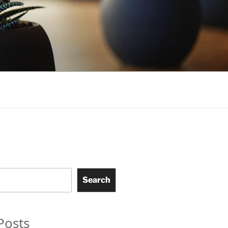
Search
Posts