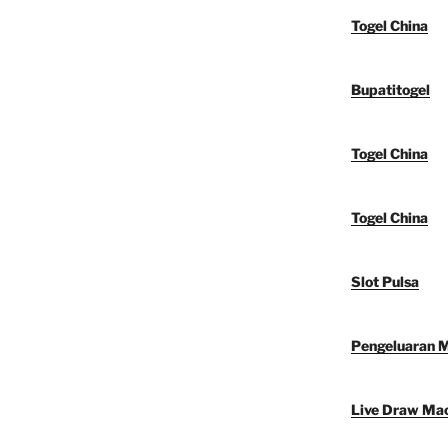
Togel China
Bupatitogel
Togel China
Togel China
Slot Pulsa
Pengeluaran 
Live Draw Ma