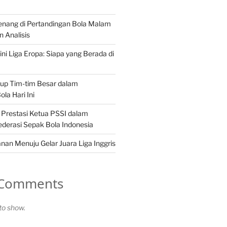
nang di Pertandingan Bola Malam
n Analisis
ni Liga Eropa: Siapa yang Berada di
-up Tim-tim Besar dalam
la Hari Ini
Prestasi Ketua PSSI dalam
derasi Sepak Bola Indonesia
anan Menuju Gelar Juara Liga Inggris
 Comments
o show.