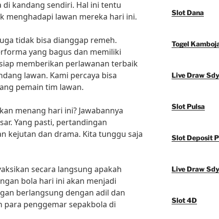
di kandang sendiri. Hal ini tentu
Slot Dana
k menghadapi lawan mereka hari ini.
 juga tidak bisa dianggap remeh.
Togel Kamboj
rforma yang bagus dan memiliki
 siap memberikan perlawanan terbaik
ndang lawan. Kami percaya bisa
Live Draw Sd
orang pemain tim lawan.
Slot Pulsa
akan menang hari ini? Jawabannya
ar. Yang pasti, pertandingan
n kejutan dan drama. Kita tunggu saja
Slot Deposit P
yaksikan secara langsung apakah
Live Draw Sd
ingan bola hari ini akan menjadi
gan berlangsung dengan adil dan
Slot 4D
eh para penggemar sepakbola di