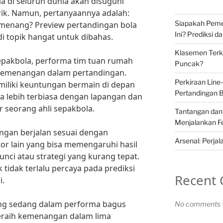
la di seluruh dunia akan disuguhi
ik. Namun, pertanyaannya adalah:
Siapakah Peme
menang? Preview pertandingan bola
Ini? Prediksi da
i topik hangat untuk dibahas.
Klasemen Terki
sepakbola, performa tim tuan rumah
Puncak?
 kemenangan dalam pertandingan.
Perkiraan Line
miliki keuntungan bermain di depan
Pertandingan Bo
a lebih terbiasa dengan lapangan dan
ar seorang ahli sepakbola.
Tantangan dan 
Menjalankan Fe
ngan berjalan sesuai dengan
Arsenal: Perjal
tor lain yang bisa memengaruhi hasil
unci atau strategi yang kurang tepat.
 tidak terlalu percaya pada prediksi
Recent
i.
ang sedang dalam performa bagus
No comments t
meraih kemenangan dalam lima