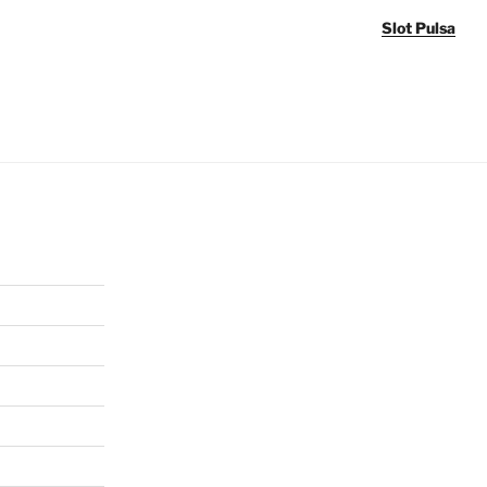
Slot Pulsa