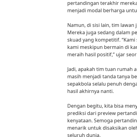
pertandingan terakhir mereka 
menjadi modal berharga untu
Namun, di sisi lain, tim lawan
Mereka juga sedang dalam pe
skuad yang kompetitif. “Kami
kami meskipun bermain di ka
meraih hasil positif,” ujar se
Jadi, apakah tim tuan rumah 
masih menjadi tanda tanya bes
sepakbola selalu penuh denga
hasil akhirnya nanti.
Dengan begitu, kita bisa men
prediksi dari preview pertand
kenyataan. Semoga pertandin
menarik untuk disaksikan ol
seluruh dunia.