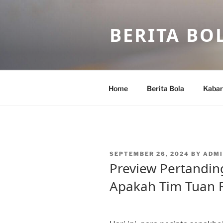
Skip
to
BERITA BO
content
Home
Berita Bola
Kabar
POSTED
SEPTEMBER 26, 2024
BY
ADMI
ON
Preview Pertanding
Apakah Tim Tuan