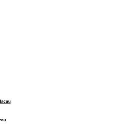
Macau
cau