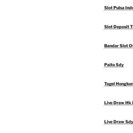
Slot Pulsa Ind
Slot Deposit T
Bandar Slot O
Paito Sdy
Togel Hongko
Live Draw Hk 
Live Draw Sd