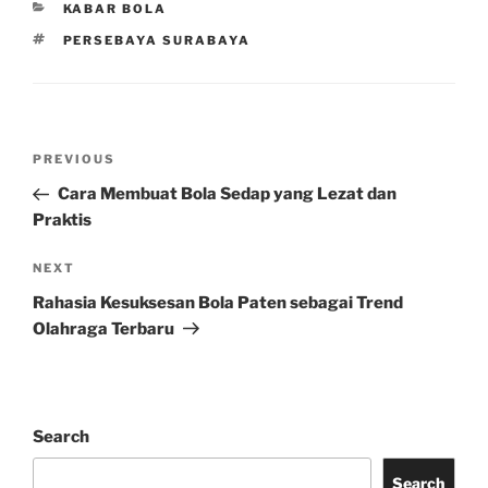
CATEGORIES
KABAR BOLA
TAGS
PERSEBAYA SURABAYA
Post
Previous
PREVIOUS
navigation
Post
Cara Membuat Bola Sedap yang Lezat dan
Praktis
Next
NEXT
Post
Rahasia Kesuksesan Bola Paten sebagai Trend
Olahraga Terbaru
Search
Search