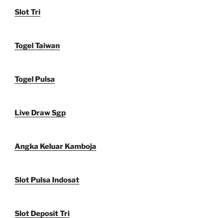
Slot Tri
Togel Taiwan
Togel Pulsa
Live Draw Sgp
Angka Keluar Kamboja
Slot Pulsa Indosat
Slot Deposit Tri