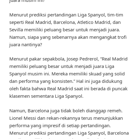
juara musim ini?
Menurut prediksi pertandingan Liga Spanyol, tim-tim
seperti Real Madrid, Barcelona, Atletico Madrid, dan
Sevilla memiliki peluang besar untuk menjadi juara.
Namun, siapa yang sebenarnya akan mengangkat trofi
juara nantinya?
Menurut pakar sepakbola, Josep Pedrerol, “Real Madrid
memiliki peluang besar untuk menjadi juara Liga
Spanyol musim ini. Mereka memiliki skuad yang solid
dan performa yang konsisten.” Hal ini juga didukung
oleh fakta bahwa Real Madrid saat ini berada di puncak
klasemen sementara Liga Spanyol.
Namun, Barcelona juga tidak boleh dianggap remeh.
Lionel Messi dan rekan-rekannya terus menunjukkan
performa yang impresif di setiap pertandingan.
Menurut prediksi pertandingan Liga Spanyol, Barcelona