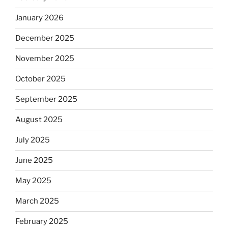
January 2026
December 2025
November 2025
October 2025
September 2025
August 2025
July 2025
June 2025
May 2025
March 2025
February 2025