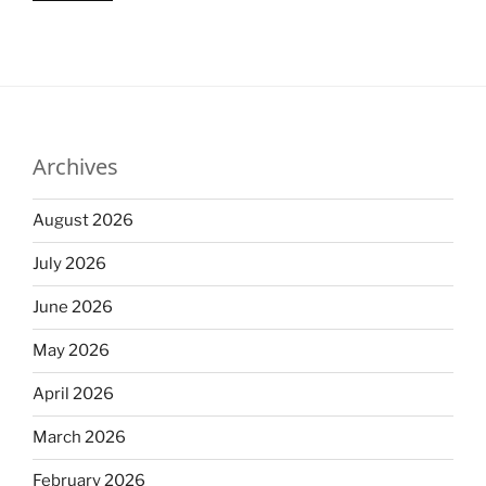
Archives
August 2026
July 2026
June 2026
May 2026
April 2026
March 2026
February 2026