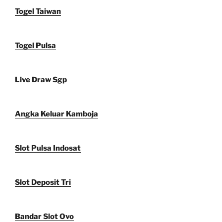
Togel Taiwan
Togel Pulsa
Live Draw Sgp
Angka Keluar Kamboja
Slot Pulsa Indosat
Slot Deposit Tri
Bandar Slot Ovo