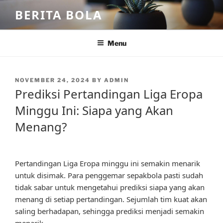
Skip
BERITA BOLA
to
content
Menu
POSTED
NOVEMBER 24, 2024
BY
ADMIN
ON
Prediksi Pertandingan Liga Eropa
Minggu Ini: Siapa yang Akan
Menang?
Pertandingan Liga Eropa minggu ini semakin menarik
untuk disimak. Para penggemar sepakbola pasti sudah
tidak sabar untuk mengetahui prediksi siapa yang akan
menang di setiap pertandingan. Sejumlah tim kuat akan
saling berhadapan, sehingga prediksi menjadi semakin