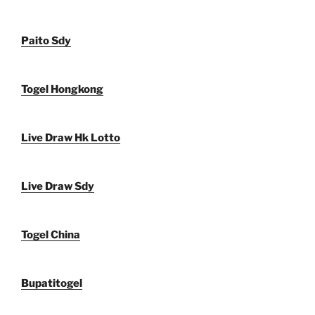
Paito Sdy
Togel Hongkong
Live Draw Hk Lotto
Live Draw Sdy
Togel China
Bupatitogel