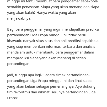
minggu ini tentu membuat para penggemar sepakbola
semakin penasaran. Siapa yang akan menang dan siapa
yang akan kalah? Hanya waktu yang akan
menjawabnya.
Bagi para penggemar yang ingin mendapatkan prediksi
pertandingan Liga Eropa minggu ini, tidak perlu
khawatir. Banyak situs-situs dan ahli prediksi sepakbola
yang siap memberikan informasi terbaru dan analisis
mendalam untuk membantu para penggemar dalam
memprediksi siapa yang akan menang di setiap
pertandingan.
Jadi, tunggu apa lagi? Segera simak pertandingan-
pertandingan Liga Eropa minggu ini dan lihat siapa
yang akan keluar sebagai pemenangnya. Ayo dukung
tim favoritmu dan nikmati serunya pertandingan Liga
Eropa!