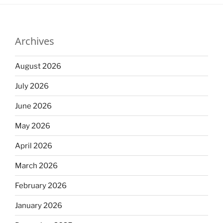
Archives
August 2026
July 2026
June 2026
May 2026
April 2026
March 2026
February 2026
January 2026