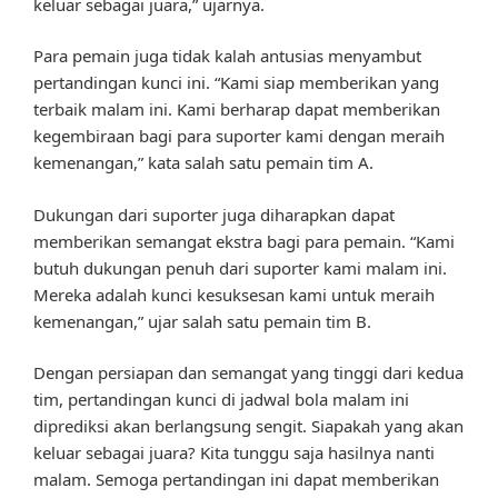
keluar sebagai juara,” ujarnya.
Para pemain juga tidak kalah antusias menyambut
pertandingan kunci ini. “Kami siap memberikan yang
terbaik malam ini. Kami berharap dapat memberikan
kegembiraan bagi para suporter kami dengan meraih
kemenangan,” kata salah satu pemain tim A.
Dukungan dari suporter juga diharapkan dapat
memberikan semangat ekstra bagi para pemain. “Kami
butuh dukungan penuh dari suporter kami malam ini.
Mereka adalah kunci kesuksesan kami untuk meraih
kemenangan,” ujar salah satu pemain tim B.
Dengan persiapan dan semangat yang tinggi dari kedua
tim, pertandingan kunci di jadwal bola malam ini
diprediksi akan berlangsung sengit. Siapakah yang akan
keluar sebagai juara? Kita tunggu saja hasilnya nanti
malam. Semoga pertandingan ini dapat memberikan