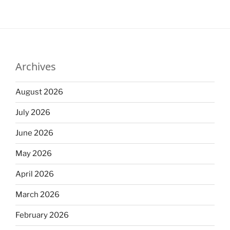
Archives
August 2026
July 2026
June 2026
May 2026
April 2026
March 2026
February 2026