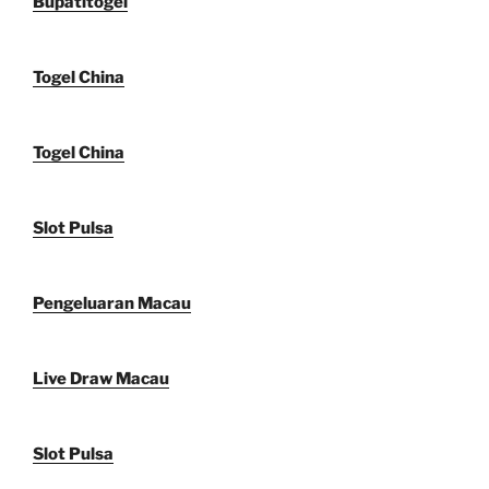
Bupatitogel
Togel China
Togel China
Slot Pulsa
Pengeluaran Macau
Live Draw Macau
Slot Pulsa