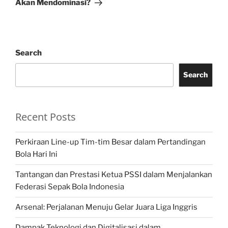
Akan Mendominasi?
Search
Search
Recent Posts
Perkiraan Line-up Tim-tim Besar dalam Pertandingan
Bola Hari Ini
Tantangan dan Prestasi Ketua PSSI dalam Menjalankan
Federasi Sepak Bola Indonesia
Arsenal: Perjalanan Menuju Gelar Juara Liga Inggris
Dampak Teknologi dan Digitalisasi dalam