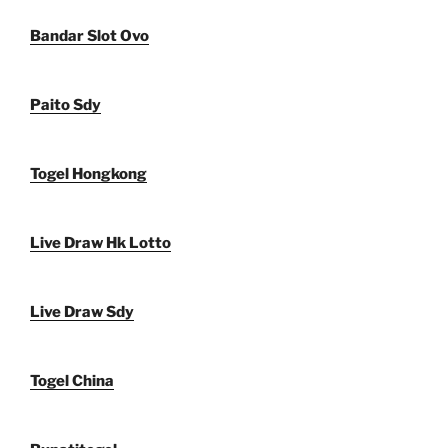
Bandar Slot Ovo
Paito Sdy
Togel Hongkong
Live Draw Hk Lotto
Live Draw Sdy
Togel China