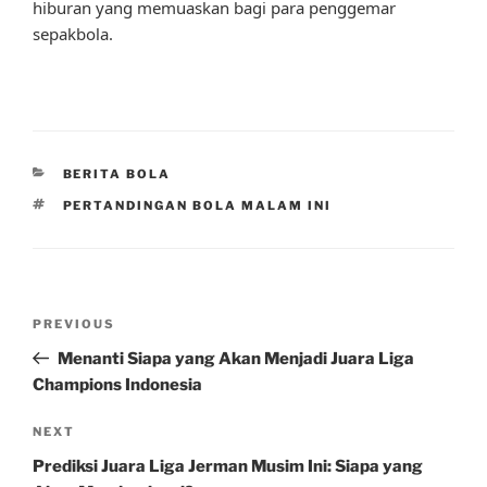
hiburan yang memuaskan bagi para penggemar
sepakbola.
CATEGORIES
BERITA BOLA
TAGS
PERTANDINGAN BOLA MALAM INI
Post
Previous
PREVIOUS
navigation
Post
Menanti Siapa yang Akan Menjadi Juara Liga
Champions Indonesia
Next
NEXT
Post
Prediksi Juara Liga Jerman Musim Ini: Siapa yang