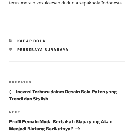
terus meraih kesuksesan di dunia sepakbola Indonesia.
CATEGORIES
KABAR BOLA
TAGS
PERSEBAYA SURABAYA
Post
Previous
PREVIOUS
navigation
Post
Inovasi Terbaru dalam Desain Bola Paten yang
Trendi dan Stylish
Next
NEXT
Post
Profil Pemain Muda Berbakat: Siapa yang Akan
Menjadi Bintang Berikutnya?