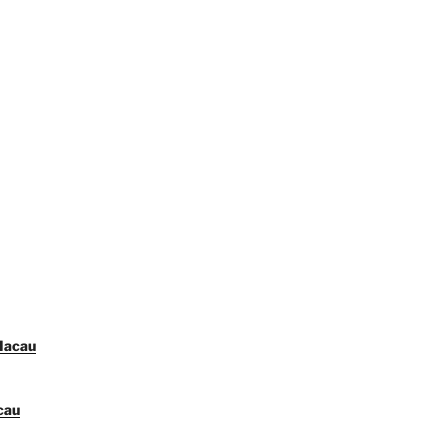
Macau
cau