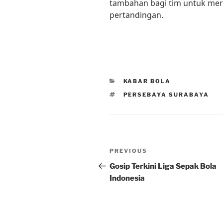
tambahan bagi tim untuk mer
pertandingan.
CATEGORIES
KABAR BOLA
TAGS
PERSEBAYA SURABAYA
Post
Previous
PREVIOUS
navigation
Post
Gosip Terkini Liga Sepak Bola
Indonesia