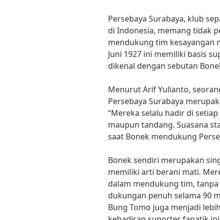
Persebaya Surabaya, klub sep
di Indonesia, memang tidak p
mendukung tim kesayangan me
Juni 1927 ini memiliki basis s
dikenal dengan sebutan Bone
Menurut Arif Yulianto, seoran
Persebaya Surabaya merupakan
“Mereka selalu hadir di setia
maupun tandang. Suasana sta
saat Bonek mendukung Perseba
Bonek sendiri merupakan sin
memiliki arti berani mati. Me
dalam mendukung tim, tanpa 
dukungan penuh selama 90 me
Bung Tomo juga menjadi lebi
kehadiran suporter fanatik ini