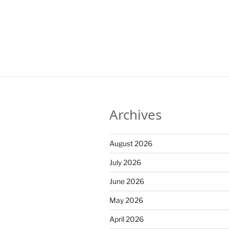
Archives
August 2026
July 2026
June 2026
May 2026
April 2026