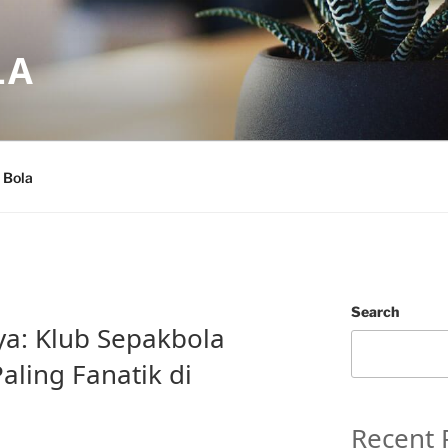
LA
 Bola
Search
a: Klub Sepakbola
aling Fanatik di
Recent 