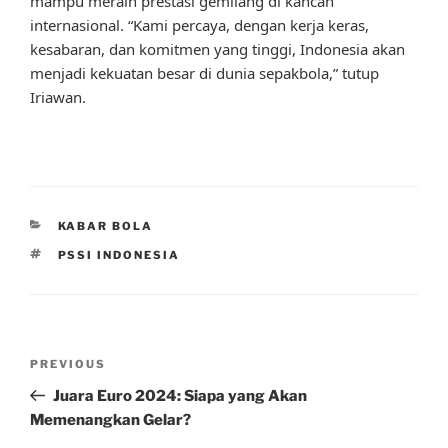
mampu meraih prestasi gemilang di kancah
internasional. “Kami percaya, dengan kerja keras,
kesabaran, dan komitmen yang tinggi, Indonesia akan
menjadi kekuatan besar di dunia sepakbola,” tutup
Iriawan.
CATEGORIES
KABAR BOLA
TAGS
PSSI INDONESIA
Post
Previous
PREVIOUS
navigation
Post
Juara Euro 2024: Siapa yang Akan
Memenangkan Gelar?