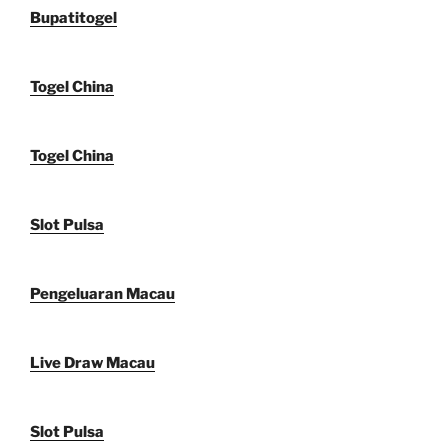
Bupatitogel
Togel China
Togel China
Slot Pulsa
Pengeluaran Macau
Live Draw Macau
Slot Pulsa