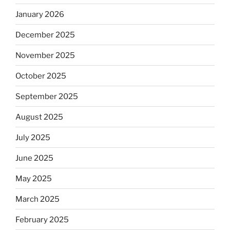
January 2026
December 2025
November 2025
October 2025
September 2025
August 2025
July 2025
June 2025
May 2025
March 2025
February 2025