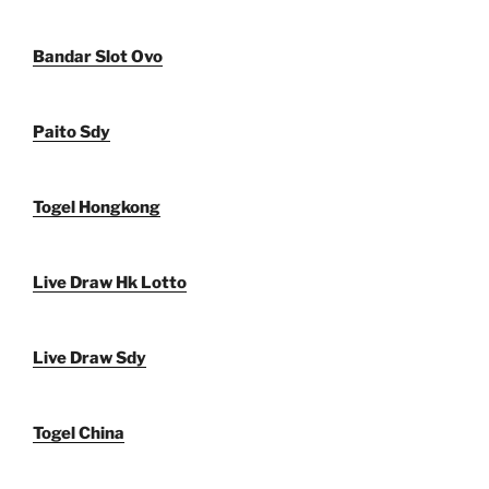
Bandar Slot Ovo
Paito Sdy
Togel Hongkong
Live Draw Hk Lotto
Live Draw Sdy
Togel China