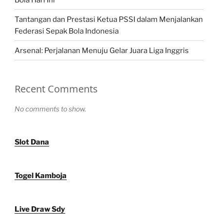
Tantangan dan Prestasi Ketua PSSI dalam Menjalankan
Federasi Sepak Bola Indonesia
Arsenal: Perjalanan Menuju Gelar Juara Liga Inggris
Recent Comments
No comments to show.
Slot Dana
Togel Kamboja
Live Draw Sdy