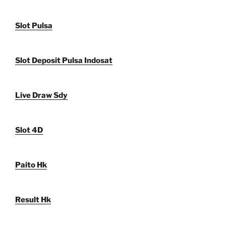
Slot Pulsa
Slot Deposit Pulsa Indosat
Live Draw Sdy
Slot 4D
Paito Hk
Result Hk