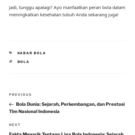
Jadi, tunggu apalagi? Ayo manfaatkan peran bola dalam
meningkatkan kesehatan tubuh Anda sekarang juga!
CATEGORIES
KABAR BOLA
TAGS
BOLA
Post
Previous
PREVIOUS
navigation
Post
Bola Dunia: Sejarah, Perkembangan, dan Prestasi
Tim Nasional Indonesia
Next
NEXT
Post
Fakta Menarik Tentang Liga Bola Indonesia: Sejarah,