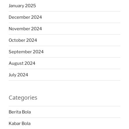
January 2025
December 2024
November 2024
October 2024
September 2024
August 2024
July 2024
Categories
Berita Bola
Kabar Bola