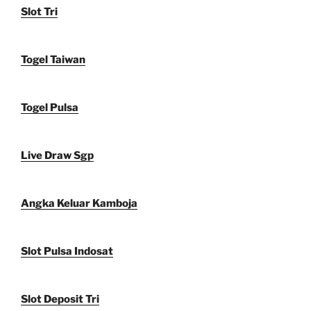
Slot Tri
Togel Taiwan
Togel Pulsa
Live Draw Sgp
Angka Keluar Kamboja
Slot Pulsa Indosat
Slot Deposit Tri