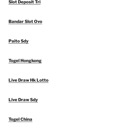
Slot Deposit Tri
Bandar Slot Ovo
Paito Sdy
Togel Hongkong
Live Draw Hk Lotto
Live Draw Sdy
Togel China