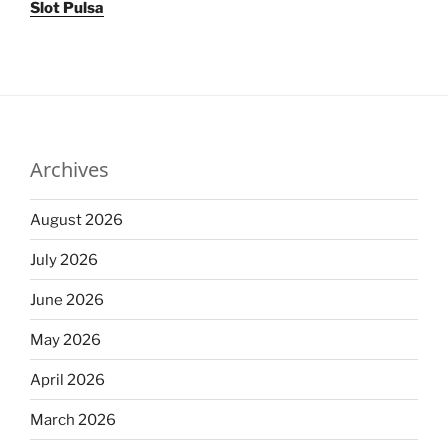
Slot Pulsa
Archives
August 2026
July 2026
June 2026
May 2026
April 2026
March 2026