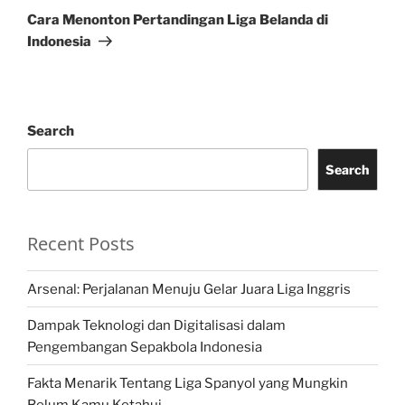
Post
Cara Menonton Pertandingan Liga Belanda di
Indonesia
Search
Search
Recent Posts
Arsenal: Perjalanan Menuju Gelar Juara Liga Inggris
Dampak Teknologi dan Digitalisasi dalam
Pengembangan Sepakbola Indonesia
Fakta Menarik Tentang Liga Spanyol yang Mungkin
Belum Kamu Ketahui