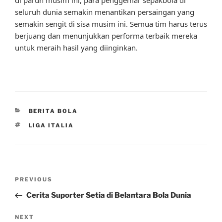
seluruh dunia semakin menantikan persaingan yang
semakin sengit di sisa musim ini. Semua tim harus terus
berjuang dan menunjukkan performa terbaik mereka
untuk meraih hasil yang diinginkan.
CATEGORIES
BERITA BOLA
TAGS
LIGA ITALIA
Post
Previous
PREVIOUS
navigation
Post
Cerita Suporter Setia di Belantara Bola Dunia
Next
NEXT