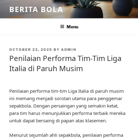
Skip
BERITA BOLA
to
content
Menu
POSTED
OCTOBER 23, 2025
BY
ADMIN
ON
Penilaian Performa Tim-Tim Liga
Italia di Paruh Musim
Penilaian performa tim-tim Liga Italia di paruh musim
ini memang menjadi sorotan utama para penggemar
sepakbola. Dengan persaingan yang semakin ketat,
para tim harus menunjukkan performa terbaik mereka
untuk dapat bersaing di papan atas klasemen.
Menurut sejumlah ahli sepakbola, penilaian performa