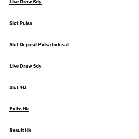
Live Draw Sdy
Slot Pulsa
Slot Deposit Pulsa Indosat
Live Draw Sdy
Slot 4D
Paito Hk
Result Hk