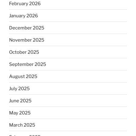
February 2026
January 2026
December 2025
November 2025
October 2025
September 2025
August 2025
July 2025
June 2025
May 2025
March 2025