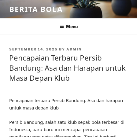
Skip
BERITA BOLA
to
content
Menu
POSTED
SEPTEMBER 14, 2025
BY
ADMIN
ON
Pencapaian Terbaru Persib
Bandung: Asa dan Harapan untuk
Masa Depan Klub
Pencapaian terbaru Persib Bandung: Asa dan harapan
untuk masa depan klub
Persib Bandung, salah satu klub sepak bola terbesar di
Indonesia, baru-baru ini mencapai pencapaian
gemilang yang patut dibanggakan. Tim ini berhasil