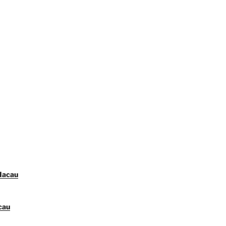
Macau
cau