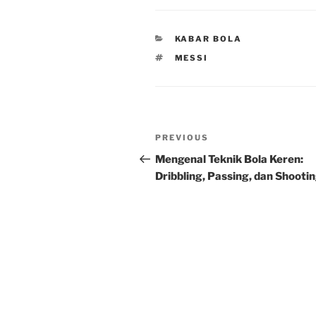
CATEGORIES
KABAR BOLA
TAGS
MESSI
Post
Previous
PREVIOUS
navigation
Post
Mengenal Teknik Bola Keren:
Dribbling, Passing, dan Shooti