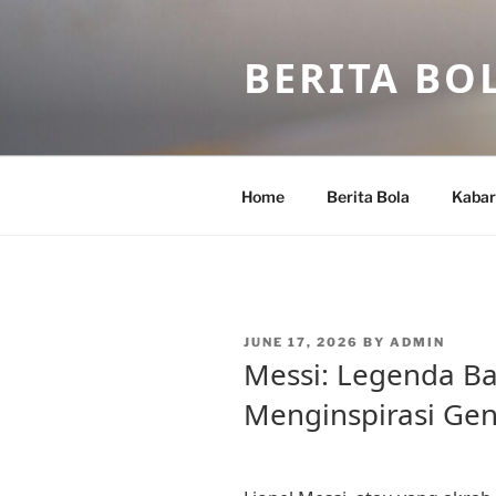
Skip
to
BERITA BO
content
Home
Berita Bola
Kabar
POSTED
JUNE 17, 2026
BY
ADMIN
ON
Messi: Legenda Ba
Menginspirasi Gen