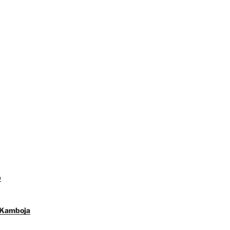
p
 Kamboja