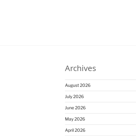
Archives
August 2026
July 2026
June 2026
May 2026
April 2026