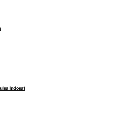
a
y
ulsa Indosat
y