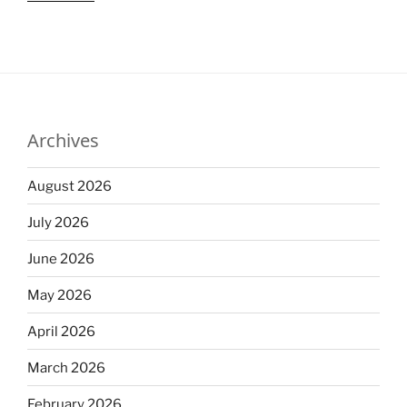
Archives
August 2026
July 2026
June 2026
May 2026
April 2026
March 2026
February 2026