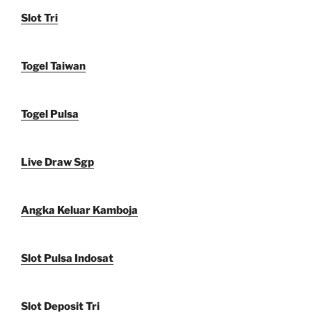
Slot Tri
Togel Taiwan
Togel Pulsa
Live Draw Sgp
Angka Keluar Kamboja
Slot Pulsa Indosat
Slot Deposit Tri