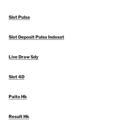
Slot Pulsa
Slot Deposit Pulsa Indosat
Live Draw Sdy
Slot 4D
Paito Hk
Result Hk