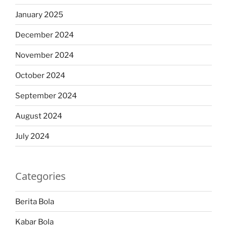
January 2025
December 2024
November 2024
October 2024
September 2024
August 2024
July 2024
Categories
Berita Bola
Kabar Bola