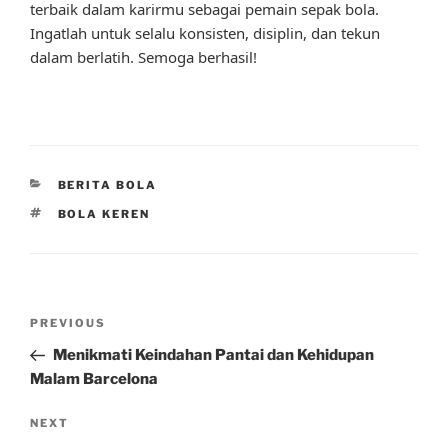
terbaik dalam karirmu sebagai pemain sepak bola.
Ingatlah untuk selalu konsisten, disiplin, dan tekun
dalam berlatih. Semoga berhasil!
CATEGORIES
BERITA BOLA
TAGS
BOLA KEREN
Post
Previous
PREVIOUS
navigation
Post
Menikmati Keindahan Pantai dan Kehidupan
Malam Barcelona
Next
NEXT