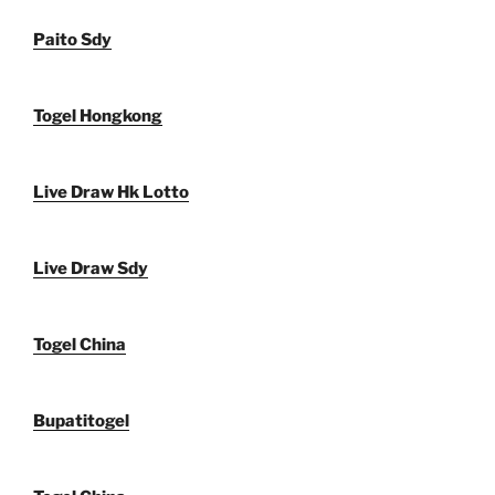
Paito Sdy
Togel Hongkong
Live Draw Hk Lotto
Live Draw Sdy
Togel China
Bupatitogel