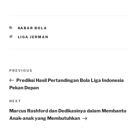
CATEGORIES
KABAR BOLA
TAGS
LIGA JERMAN
Post
Previous
PREVIOUS
navigation
Post
Prediksi Hasil Pertandingan Bola Liga Indonesia
Pekan Depan
Next
NEXT
Post
Marcus Rashford dan Dedikasinya dalam Membantu
Anak-anak yang Membutuhkan