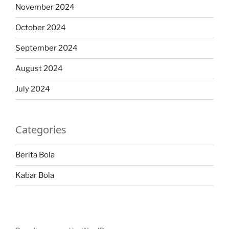
November 2024
October 2024
September 2024
August 2024
July 2024
Categories
Berita Bola
Kabar Bola