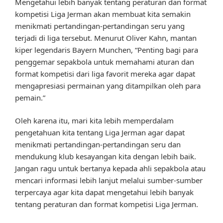
Mengetahui lebih banyak tentang peraturan dan format
kompetisi Liga Jerman akan membuat kita semakin
menikmati pertandingan-pertandingan seru yang
terjadi di liga tersebut. Menurut Oliver Kahn, mantan
kiper legendaris Bayern Munchen, “Penting bagi para
penggemar sepakbola untuk memahami aturan dan
format kompetisi dari liga favorit mereka agar dapat
mengapresiasi permainan yang ditampilkan oleh para
pemain.”
Oleh karena itu, mari kita lebih memperdalam
pengetahuan kita tentang Liga Jerman agar dapat
menikmati pertandingan-pertandingan seru dan
mendukung klub kesayangan kita dengan lebih baik.
Jangan ragu untuk bertanya kepada ahli sepakbola atau
mencari informasi lebih lanjut melalui sumber-sumber
terpercaya agar kita dapat mengetahui lebih banyak
tentang peraturan dan format kompetisi Liga Jerman.