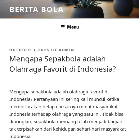
Skip
BERITA BOLA
to
content
Menu
POSTED
OCTOBER 3, 2025
BY
ADMIN
ON
Mengapa Sepakbola adalah
Olahraga Favorit di Indonesia?
Mengapa sepakbola adalah olahraga favorit di
Indonesia? Pertanyaan ini sering kali muncul ketika
membicarakan betapa besarnya minat masyarakat
Indonesia terhadap olahraga yang satu ini. Tidak bisa
dipungkiri, sepakbola memang telah menjadi bagian
tak terpisahkan dari kehidupan sehari-hari masyarakat
Indonesia.