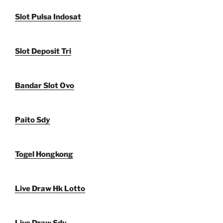
Slot Pulsa Indosat
Slot Deposit Tri
Bandar Slot Ovo
Paito Sdy
Togel Hongkong
Live Draw Hk Lotto