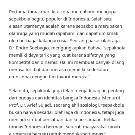
Pertama-tama, mari kita coba memahami mengapa
sepakbola begitu populer di Indonesia. Salah satu
alasan utamanya adalah karena sepakbola merupakan
olahraga yang mudah dipahami dan dapat dinikmati
oleh berbagai kalangan usia. Seorang pakar olahraga,
Dr. Endro Soebagio, mengungkapkan bahwa “sepakbola
memiliki daya tarik yang kuat karena sifatnya yang
kompetitif dan dinamis. Hal ini membuat banyak orang
merasa terlibat dan merasa memiliki kedekatan
emosional dengan tim favorit mereka.”
Selain itu, sepakbola juga telah menjadi bagian penting
dari budaya dan identitas bangsa Indonesia. Menurut
Prof. Dr. Arief Sujadi, seorang ahli sosiologi, “sepakbola
bukan hanya sekadar olahraga di Indonesia, tetapi juga
menjadi simbol persatuan dan kebersamaan. Ketika
timnas Indonesia bermain, seluruh masyarakat tanah
air merasa bersatu untuk mendukung timnas.”