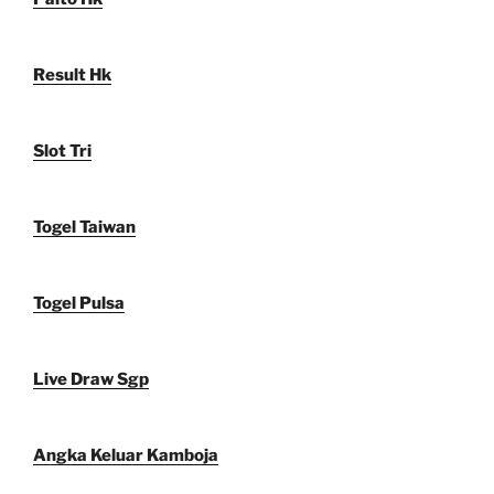
Result Hk
Slot Tri
Togel Taiwan
Togel Pulsa
Live Draw Sgp
Angka Keluar Kamboja