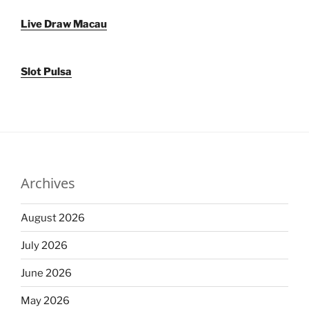
Live Draw Macau
Slot Pulsa
Archives
August 2026
July 2026
June 2026
May 2026