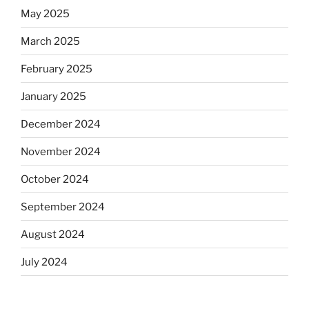
May 2025
March 2025
February 2025
January 2025
December 2024
November 2024
October 2024
September 2024
August 2024
July 2024