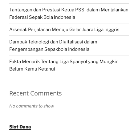
Tantangan dan Prestasi Ketua PSSI dalam Menjalankan
Federasi Sepak Bola Indonesia
Arsenal: Perjalanan Menuju Gelar Juara Liga Inggris
Dampak Teknologi dan Digitalisasi dalam
Pengembangan Sepakbola Indonesia
Fakta Menarik Tentang Liga Spanyol yang Mungkin
Belum Kamu Ketahui
Recent Comments
No comments to show.
Slot Dana