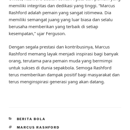
memiliki integritas dan dedikasi yang tinggi. “Marcus
Rashford adalah pemain yang sangat istimewa. Dia
memiliki semangat juang yang luar biasa dan selalu
berusaha memberikan yang terbaik di setiap
kesempatan,” ujar Ferguson.
Dengan segala prestasi dan kontribusinya, Marcus
Rashford memang layak menjadi inspirasi bagi banyak
orang, terutama para pemain muda yang bermimpi
untuk sukses di dunia sepakbola. Semoga Rashford
terus memberikan dampak positif bagi masyarakat dan
terus menginspirasi generasi yang akan datang.
CATEGORIES
BERITA BOLA
TAGS
MARCUS RASHFORD