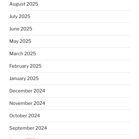
August 2025
July 2025
June 2025
May 2025
March 2025
February 2025
January 2025
December 2024
November 2024
October 2024
September 2024