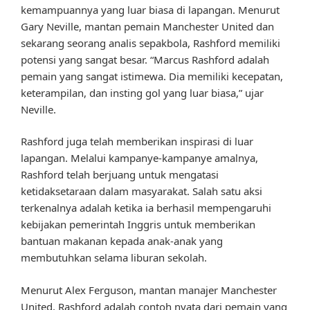
kemampuannya yang luar biasa di lapangan. Menurut
Gary Neville, mantan pemain Manchester United dan
sekarang seorang analis sepakbola, Rashford memiliki
potensi yang sangat besar. “Marcus Rashford adalah
pemain yang sangat istimewa. Dia memiliki kecepatan,
keterampilan, dan insting gol yang luar biasa,” ujar
Neville.
Rashford juga telah memberikan inspirasi di luar
lapangan. Melalui kampanye-kampanye amalnya,
Rashford telah berjuang untuk mengatasi
ketidaksetaraan dalam masyarakat. Salah satu aksi
terkenalnya adalah ketika ia berhasil mempengaruhi
kebijakan pemerintah Inggris untuk memberikan
bantuan makanan kepada anak-anak yang
membutuhkan selama liburan sekolah.
Menurut Alex Ferguson, mantan manajer Manchester
United, Rashford adalah contoh nyata dari pemain yang