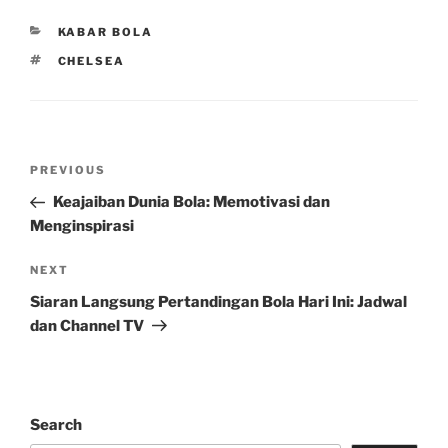
CATEGORIES
KABAR BOLA
TAGS
CHELSEA
Post
Previous
PREVIOUS
navigation
Post
Keajaiban Dunia Bola: Memotivasi dan
Menginspirasi
Next
NEXT
Post
Siaran Langsung Pertandingan Bola Hari Ini: Jadwal
dan Channel TV
Search