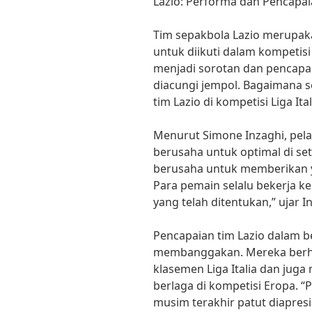
Lazio: Performa dan Pencapaia
Tim sepakbola Lazio merupak
untuk diikuti dalam kompetisi 
menjadi sorotan dan pencapai
diacungi jempol. Bagaimana 
tim Lazio di kompetisi Liga Ital
Menurut Simone Inzaghi, pelat
berusaha untuk optimal di set
berusaha untuk memberikan ya
Para pemain selalu bekerja k
yang telah ditentukan,” ujar I
Pencapaian tim Lazio dalam 
membanggakan. Mereka berhas
klasemen Liga Italia dan ju
berlaga di kompetisi Eropa. 
musim terakhir patut diapres