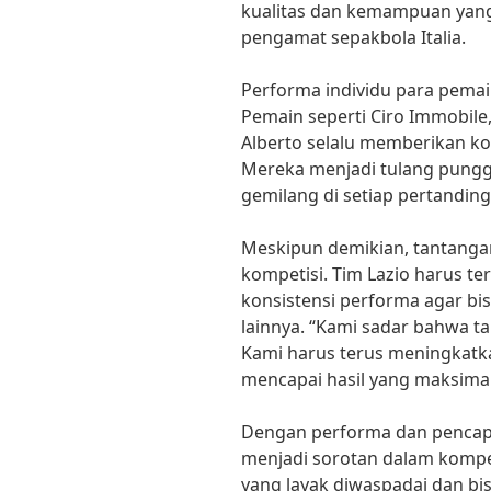
kualitas dan kemampuan yang 
pengamat sepakbola Italia.
Performa individu para pemain
Pemain seperti Ciro Immobile, 
Alberto selalu memberikan kon
Mereka menjadi tulang punggu
gemilang di setiap pertanding
Meskipun demikian, tantangan
kompetisi. Tim Lazio harus te
konsistensi performa agar bi
lainnya. “Kami sadar bahwa t
Kami harus terus meningkatk
mencapai hasil yang maksimal
Dengan performa dan pencapai
menjadi sorotan dalam kompet
yang layak diwaspadai dan bi