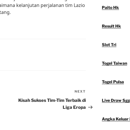
aimana kelanjutan perjalanan tim Lazio
Paito Hk
tang.
Result Hk
Slot Tri
Togel Taiwan
Togel Pulsa
NEXT
Next
Post
Kisah Sukses Tim-Tim Terbaik di
Live Draw Sg
Liga Eropa
Angka Keluar