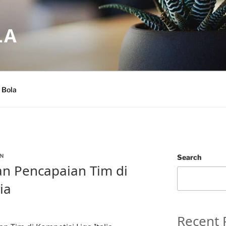
LA
 Bola
N
Search
an Pencapaian Tim di
ia
Recent 