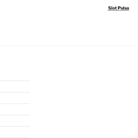
Slot Pulsa