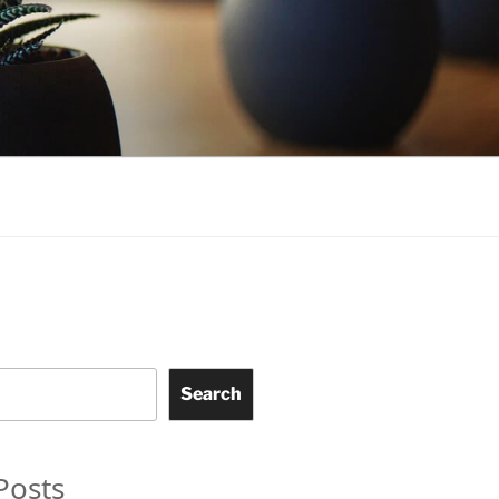
Search
Posts