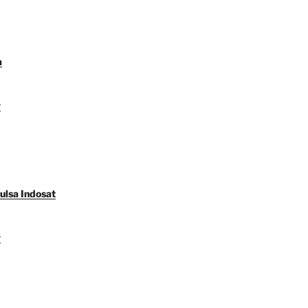
a
y
ulsa Indosat
y