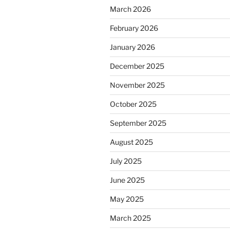
March 2026
February 2026
January 2026
December 2025
November 2025
October 2025
September 2025
August 2025
July 2025
June 2025
May 2025
March 2025