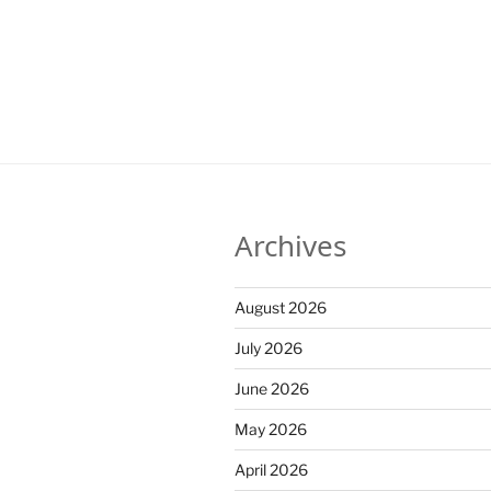
Archives
August 2026
July 2026
June 2026
May 2026
April 2026