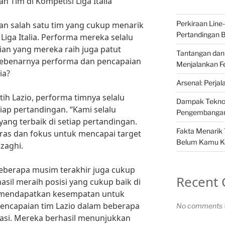
n Tim di Kompetisi Liga Italia
Perkiraan Line
an salah satu tim yang cukup menarik
Pertandingan Bo
Liga Italia. Performa mereka selalu
an yang mereka raih juga patut
Tantangan dan 
sebenarnya performa dan pencapaian
Menjalankan Fe
ia?
Arsenal: Perjal
ih Lazio, performa timnya selalu
Dampak Teknolo
iap pertandingan. “Kami selalu
Pengembangan 
ng terbaik di setiap pertandingan.
Fakta Menarik 
eras dan fokus untuk mencapai target
Belum Kamu K
nzaghi.
beberapa musim terakhir juga cukup
Recent
il meraih posisi yang cukup baik di
ga mendapatkan kesempatan untuk
“Pencapaian tim Lazio dalam beberapa
No comments t
iasi. Mereka berhasil menunjukkan