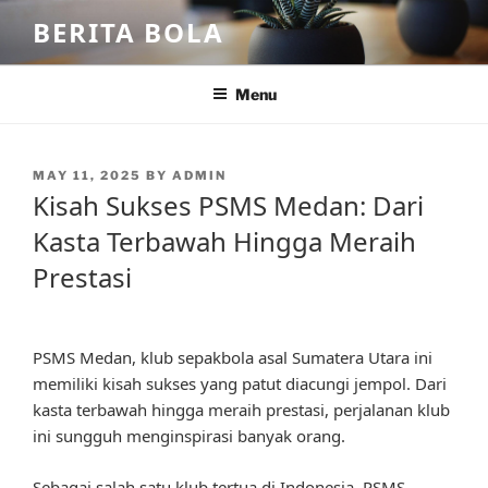
Skip
BERITA BOLA
to
content
Menu
POSTED
MAY 11, 2025
BY
ADMIN
ON
Kisah Sukses PSMS Medan: Dari
Kasta Terbawah Hingga Meraih
Prestasi
PSMS Medan, klub sepakbola asal Sumatera Utara ini
memiliki kisah sukses yang patut diacungi jempol. Dari
kasta terbawah hingga meraih prestasi, perjalanan klub
ini sungguh menginspirasi banyak orang.
Sebagai salah satu klub tertua di Indonesia, PSMS