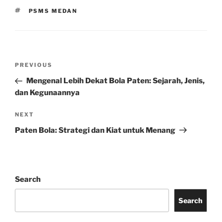
TAGS
PSMS MEDAN
Post
Previous
PREVIOUS
navigation
Post
Mengenal Lebih Dekat Bola Paten: Sejarah, Jenis,
dan Kegunaannya
Next
NEXT
Post
Paten Bola: Strategi dan Kiat untuk Menang
Search
Search