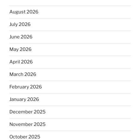
August 2026
July 2026
June 2026
May 2026
April 2026
March 2026
February 2026
January 2026
December 2025
November 2025
October 2025