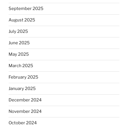
September 2025
August 2025
July 2025
June 2025
May 2025
March 2025
February 2025
January 2025
December 2024
November 2024
October 2024