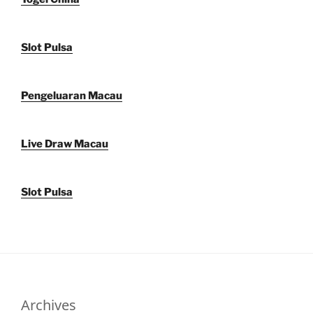
Slot Pulsa
Pengeluaran Macau
Live Draw Macau
Slot Pulsa
Archives