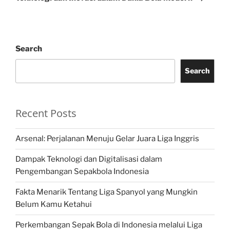
Search
Search
Recent Posts
Arsenal: Perjalanan Menuju Gelar Juara Liga Inggris
Dampak Teknologi dan Digitalisasi dalam
Pengembangan Sepakbola Indonesia
Fakta Menarik Tentang Liga Spanyol yang Mungkin
Belum Kamu Ketahui
Perkembangan Sepak Bola di Indonesia melalui Liga