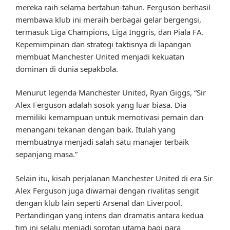
mereka raih selama bertahun-tahun. Ferguson berhasil
membawa klub ini meraih berbagai gelar bergengsi,
termasuk Liga Champions, Liga Inggris, dan Piala FA.
Kepemimpinan dan strategi taktisnya di lapangan
membuat Manchester United menjadi kekuatan
dominan di dunia sepakbola.
Menurut legenda Manchester United, Ryan Giggs, “Sir
Alex Ferguson adalah sosok yang luar biasa. Dia
memiliki kemampuan untuk memotivasi pemain dan
menangani tekanan dengan baik. Itulah yang
membuatnya menjadi salah satu manajer terbaik
sepanjang masa.”
Selain itu, kisah perjalanan Manchester United di era Sir
Alex Ferguson juga diwarnai dengan rivalitas sengit
dengan klub lain seperti Arsenal dan Liverpool.
Pertandingan yang intens dan dramatis antara kedua
tim ini selalu menjadi sorotan utama bagi para