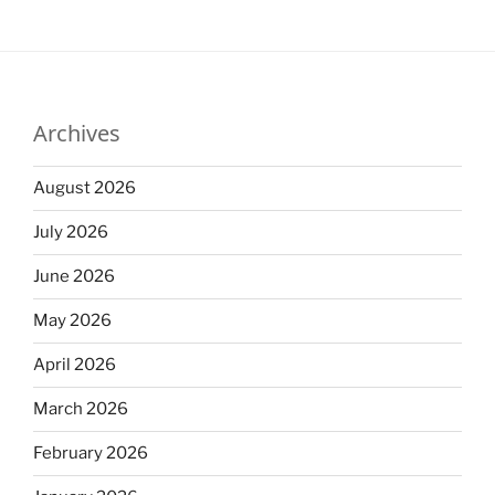
Archives
August 2026
July 2026
June 2026
May 2026
April 2026
March 2026
February 2026