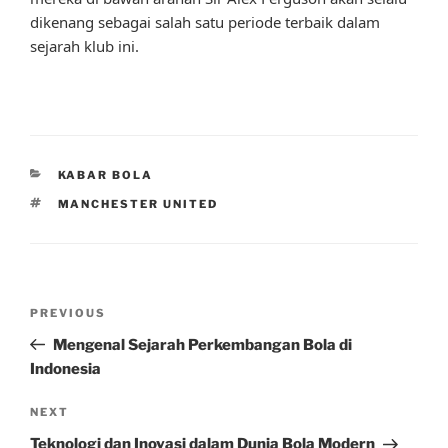
dikenang sebagai salah satu periode terbaik dalam
sejarah klub ini.
CATEGORIES
KABAR BOLA
TAGS
MANCHESTER UNITED
Post
Previous
PREVIOUS
navigation
Post
Mengenal Sejarah Perkembangan Bola di
Indonesia
Next
NEXT
Post
Teknologi dan Inovasi dalam Dunia Bola Modern