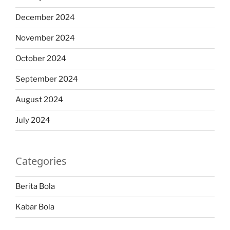
December 2024
November 2024
October 2024
September 2024
August 2024
July 2024
Categories
Berita Bola
Kabar Bola