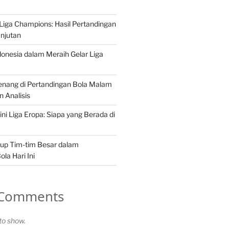
 Liga Champions: Hasil Pertandingan
anjutan
donesia dalam Meraih Gelar Liga
nang di Pertandingan Bola Malam
n Analisis
ni Liga Eropa: Siapa yang Berada di
-up Tim-tim Besar dalam
la Hari Ini
 Comments
o show.