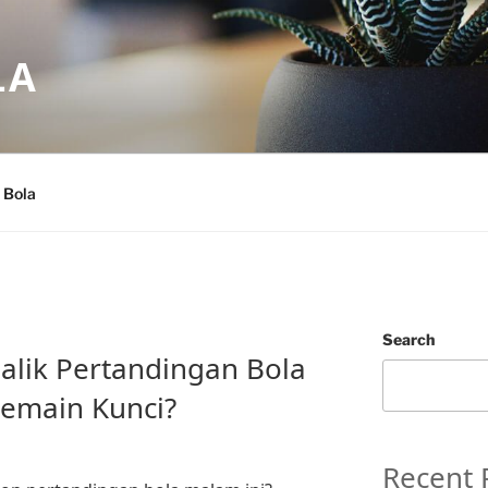
LA
 Bola
Search
Balik Pertandingan Bola
Pemain Kunci?
Recent 