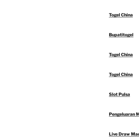
Togel China
Bupatitogel
Togel China
Togel China
Slot Pulsa
Pengeluaran 
Live Draw Ma