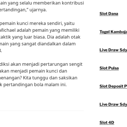
ain yang selalu memberikan kontribusi
ertandingan,” ujarnya.
Slot Dana
 pemain kunci mereka sendiri, yaitu
“Michael adalah pemain yang memiliki
Togel Kamboj
ktik yang luar biasa. Dia adalah otak
main yang sangat diandalkan dalam
B.
Live Draw Sd
diksi akan menjadi pertarungan sengit
Slot Pulsa
 akan menjadi pemain kunci dan
nangan? Kita tunggu dan saksikan
k pertandingan bola malam ini.
Slot Deposit P
Live Draw Sd
Slot 4D