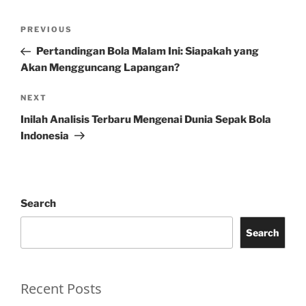
Post
Previous
PREVIOUS
navigation
Post
Pertandingan Bola Malam Ini: Siapakah yang
Akan Mengguncang Lapangan?
Next
NEXT
Post
Inilah Analisis Terbaru Mengenai Dunia Sepak Bola
Indonesia
Search
Search
Recent Posts