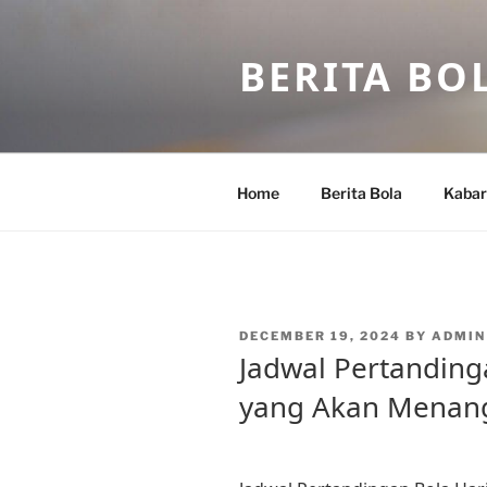
Skip
to
BERITA BO
content
Home
Berita Bola
Kabar
POSTED
DECEMBER 19, 2024
BY
ADMIN
ON
Jadwal Pertandinga
yang Akan Menan