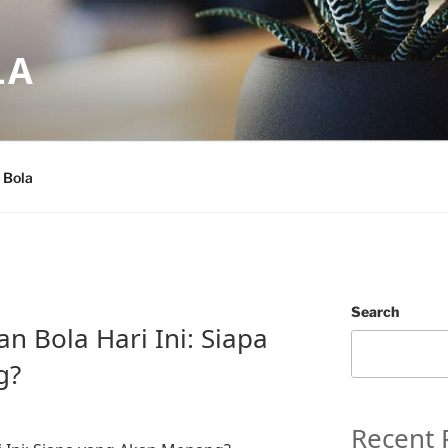
LA
 Bola
Search
n Bola Hari Ini: Siapa
g?
Recent 