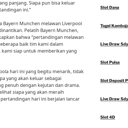
ang panjang. Siapa pun bisa keluar
Slot Dana
andingan ini.”
ara Bayern Munchen melawan Liverpool
Togel Kamboj
dinantikan. Pelatih Bayern Munchen,
kapkan bahwa “pertandingan melawan
 seberapa baik tim kami dalam
Live Draw Sd
 kami siap untuk memberikan yang
Slot Pulsa
la hari ini yang begitu menarik, tidak
pa yang akan keluar sebagai
Slot Deposit P
 penuh dengan kejutan dan drama.
lihat siapa yang akan meraih
ertandingan hari ini berjalan lancar
Live Draw Sd
Slot 4D