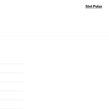
Slot Pulsa