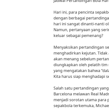
Jadwal Pertandingan Bola Har
Hari ini, para pencinta sepak
dengan berbagai pertandinga
hari ini sangat dinanti-nanti
Namun, pertanyaan yang seri
keluar sebagai pemenang?
Menyaksikan pertandingan s
menghadirkan kejutan. Tidak 
akan menang sebelum pertandi
diungkapkan oleh pelatih tim 
yang mengatakan bahwa “dalam
Kita harus siap menghadapi 
Salah satu pertandingan yang
Barcelona melawan Real Madrid
menjadi sorotan utama para 
sepakbola terkemuka, Michae