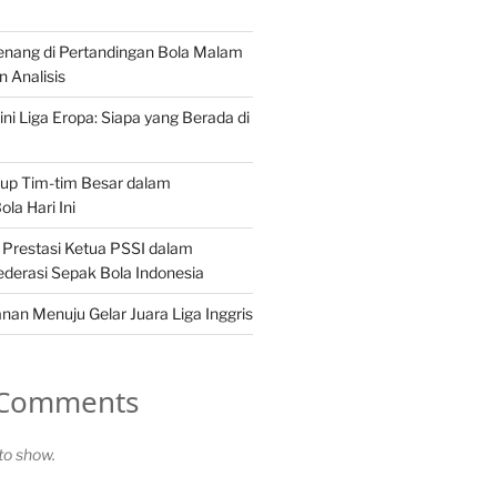
nang di Pertandingan Bola Malam
n Analisis
ni Liga Eropa: Siapa yang Berada di
-up Tim-tim Besar dalam
la Hari Ini
Prestasi Ketua PSSI dalam
derasi Sepak Bola Indonesia
anan Menuju Gelar Juara Liga Inggris
 Comments
o show.