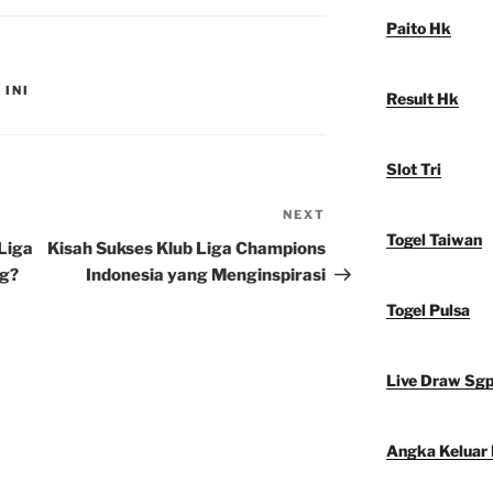
Paito Hk
 INI
Result Hk
Slot Tri
NEXT
Next
Togel Taiwan
Post
 Liga
Kisah Sukses Klub Liga Champions
ng?
Indonesia yang Menginspirasi
Togel Pulsa
Live Draw Sg
Angka Keluar