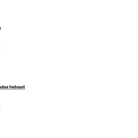
a
y
ulsa Indosat
y