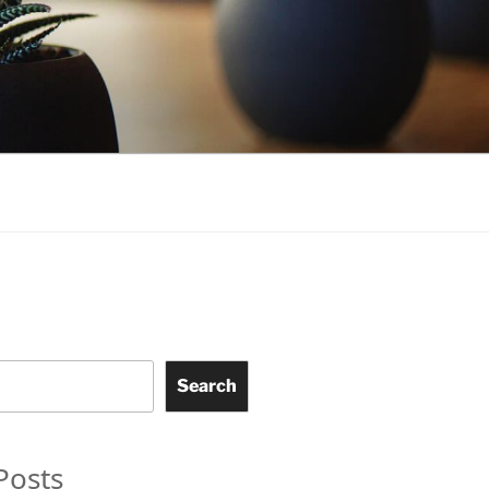
Search
Posts