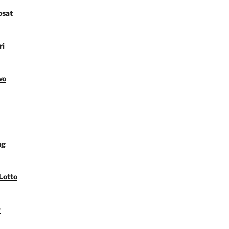
osat
ri
vo
ng
Lotto
y