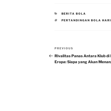
CATEGORIES
BERITA BOLA
TAGS
PERTANDINGAN BOLA HARI
Post
Previous
PREVIOUS
navigation
Post
Rivalitas Panas Antara Klub di
Eropa: Siapa yang Akan Mena