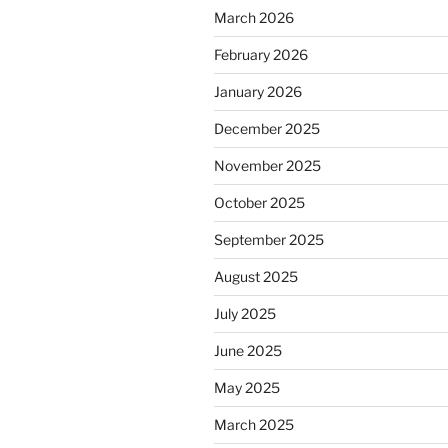
March 2026
February 2026
January 2026
December 2025
November 2025
October 2025
September 2025
August 2025
July 2025
June 2025
May 2025
March 2025