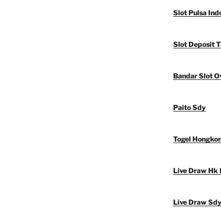
Slot Pulsa Ind
Slot Deposit T
Bandar Slot O
Paito Sdy
Togel Hongko
Live Draw Hk 
Live Draw Sd