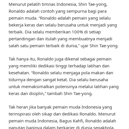
Menurut pelatih timnas Indonesia, Shin Tae-yong,
Ronaldo adalah contoh yang sempurna bagi para
pemain muda. “Ronaldo adalah pemain yang selalu
bekerja keras dan selalu berusaha untuk menjadi yang
terbaik. Dia selalu memberikan 100% di setiap
pertandingan dan itulah yang membuatnya menjadi
salah satu pemain terbaik di dunia,” ujar Shin Tae-yong.
Tak hanya itu, Ronaldo juga dikenal sebagai pemain
yang memiliki dedikasi tinggi terhadap latihan dan
kesehatan. “Ronaldo selalu menjaga pola makan dan
tidurnya dengan sangat ketat. Dia selalu berusaha
untuk memaksimalkan potensinya melalui latihan yang
keras dan disiplin,” tambah Shin Tae-yong.
Tak heran jika banyak pemain muda Indonesia yang
terinspirasi oleh sikap dan dedikasi Ronaldo. Menurut
pemain muda Indonesia, Bagus Kahfi, Ronaldo adalah
panutan baginya dalam berkarier di dunia sepakbola.