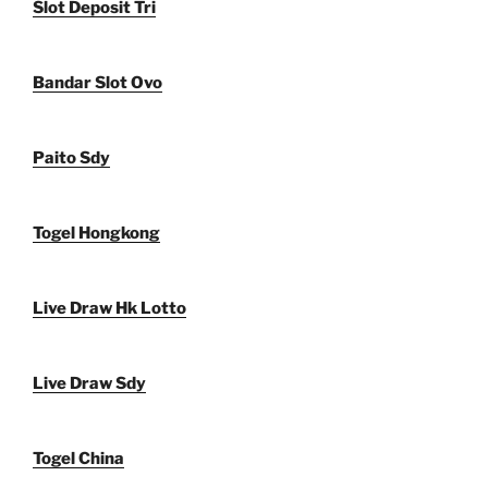
Slot Deposit Tri
Bandar Slot Ovo
Paito Sdy
Togel Hongkong
Live Draw Hk Lotto
Live Draw Sdy
Togel China