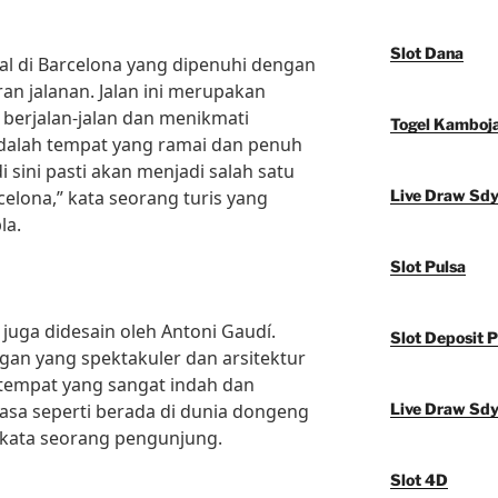
Slot Dana
nal di Barcelona yang dipenuhi dengan
ran jalanan. Jalan ini merupakan
berjalan-jalan dan menikmati
Togel Kamboj
adalah tempat yang ramai dan penuh
 sini pasti akan menjadi salah satu
elona,” kata seorang turis yang
Live Draw Sd
la.
Slot Pulsa
juga didesain oleh Antoni Gaudí.
Slot Deposit P
an yang spektakuler dan arsitektur
h tempat yang sangat indah dan
sa seperti berada di dunia dongeng
Live Draw Sd
 kata seorang pengunjung.
Slot 4D