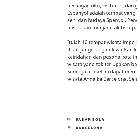
berbagai toko, restoran, dan 
Espanyol adalah tempat yang 
seni dan budaya Spanyol. Peng
pasti akan menjadi tak terlupa
Itulah 10 tempat wisata imper
dikunjungi. Jangan lewatkan
keindahan dan pesona kota i
wisata yang tak terlupakan ba
Semoga artikel ini dapat me
wisata Anda ke Barcelona. Sel
CATEGORIES
KABAR BOLA
TAGS
BARCELONA