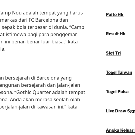
Camp Nou adalah tempat yang harus
Paito Hk
h markas dari FC Barcelona dan
 sepak bola terbesar di dunia. “Camp
at istimewa bagi para penggemar
Result Hk
n ini benar-benar luar biasa,” kata
la.
Slot Tri
Togel Taiwan
n bersejarah di Barcelona yang
ngunan bersejarah dan jalan-jalan
sona. “Gothic Quarter adalah tempat
Togel Pulsa
lona. Anda akan merasa seolah-olah
rjalan-jalan di kawasan ini,” kata
Live Draw Sg
Angka Keluar