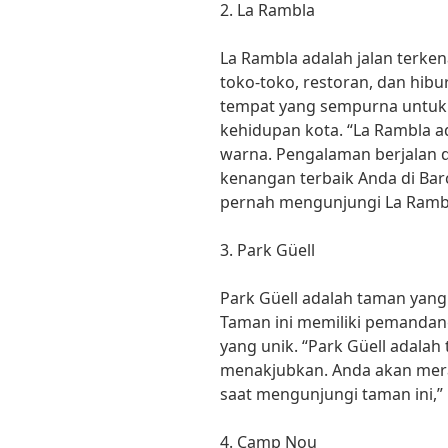
2. La Rambla
La Rambla adalah jalan terke
toko-toko, restoran, dan hibu
tempat yang sempurna untuk 
kehidupan kota. “La Rambla 
warna. Pengalaman berjalan di
kenangan terbaik Anda di Barc
pernah mengunjungi La Ramb
3. Park Güell
Park Güell adalah taman yang 
Taman ini memiliki pemandang
yang unik. “Park Güell adala
menakjubkan. Anda akan mera
saat mengunjungi taman ini,”
4. Camp Nou