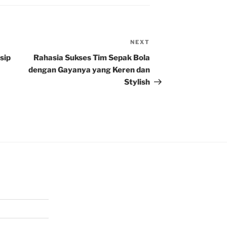
NEXT
Next
Post
sip
Rahasia Sukses Tim Sepak Bola
dengan Gayanya yang Keren dan
Stylish