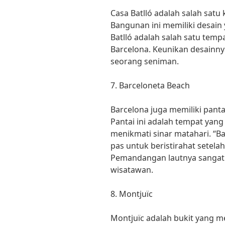
Casa Batlló adalah salah satu
Bangunan ini memiliki desain
Batlló adalah salah satu temp
Barcelona. Keunikan desainn
seorang seniman.
7. Barceloneta Beach
Barcelona juga memiliki panta
Pantai ini adalah tempat yan
menikmati sinar matahari. “B
pas untuk beristirahat setelah
Pemandangan lautnya sangat
wisatawan.
8. Montjuïc
Montjuïc adalah bukit yang