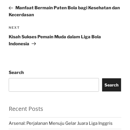
navigation
Post
Manfaat Bermain Paten Bola bagi Kesehatan dan
Kecerdasan
Next
NEXT
Post
Kisah Sukses Pemain Muda dalam Liga Bola
Indonesia
Search
Search
Recent Posts
Arsenal: Perjalanan Menuju Gelar Juara Liga Inggris