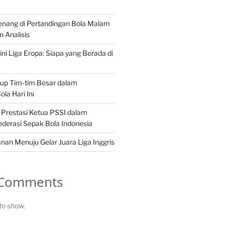
nang di Pertandingan Bola Malam
n Analisis
ni Liga Eropa: Siapa yang Berada di
-up Tim-tim Besar dalam
la Hari Ini
Prestasi Ketua PSSI dalam
derasi Sepak Bola Indonesia
anan Menuju Gelar Juara Liga Inggris
 Comments
o show.