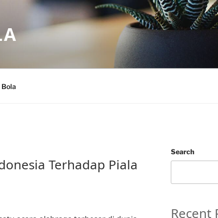
LA
 Bola
Search
ndonesia Terhadap Piala
Recent 