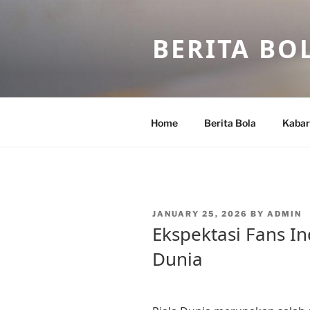
Skip
to
BERITA BO
content
Home
Berita Bola
Kabar
POSTED
JANUARY 25, 2026
BY
ADMIN
ON
Ekspektasi Fans I
Dunia