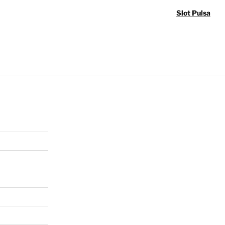
Slot Pulsa