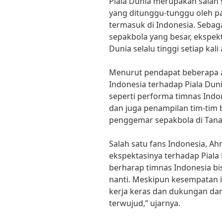
Piala Dunia merupakan salah s
yang ditunggu-tunggu oleh pa
termasuk di Indonesia. Seba
sepakbola yang besar, ekspekt
Dunia selalu tinggi setiap kali
Menurut pendapat beberapa ah
Indonesia terhadap Piala Duni
seperti performa timnas Indo
dan juga penampilan tim-tim 
penggemar sepakbola di Tanah
Salah satu fans Indonesia,
ekspektasinya terhadap Piala D
berharap timnas Indonesia bis
nanti. Meskipun kesempatan it
kerja keras dan dukungan dar
terwujud,” ujarnya.