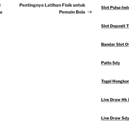
Post
i
Pentingnya Latihan Fisik untuk
Slot Pulsa Ind
ru
Pemain Bola
Slot Deposit T
Bandar Slot O
Paito Sdy
Togel Hongko
Live Draw Hk 
Live Draw Sd