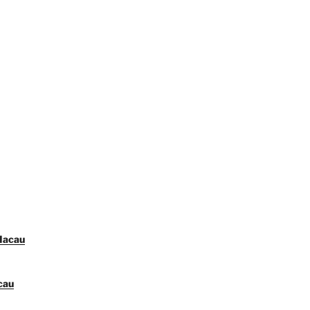
Macau
cau