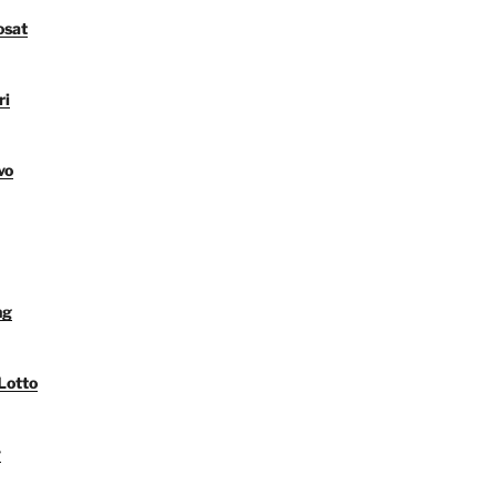
osat
ri
vo
ng
Lotto
y