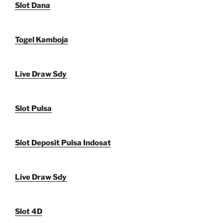
Slot Dana
Togel Kamboja
Live Draw Sdy
Slot Pulsa
Slot Deposit Pulsa Indosat
Live Draw Sdy
Slot 4D