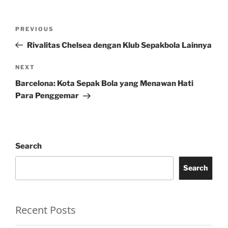
Post
Previous
PREVIOUS
navigation
Post
Rivalitas Chelsea dengan Klub Sepakbola Lainnya
Next
NEXT
Post
Barcelona: Kota Sepak Bola yang Menawan Hati
Para Penggemar
Search
Search
Recent Posts