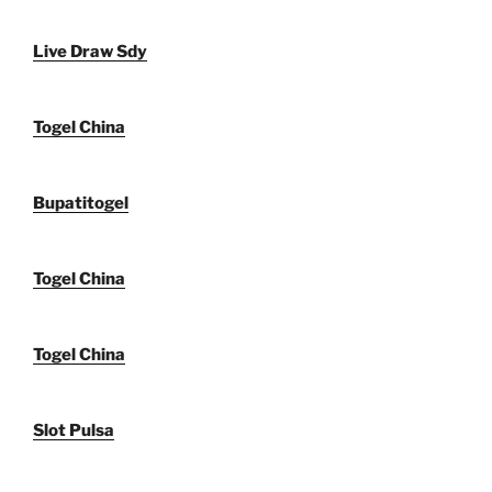
Live Draw Sdy
Togel China
Bupatitogel
Togel China
Togel China
Slot Pulsa