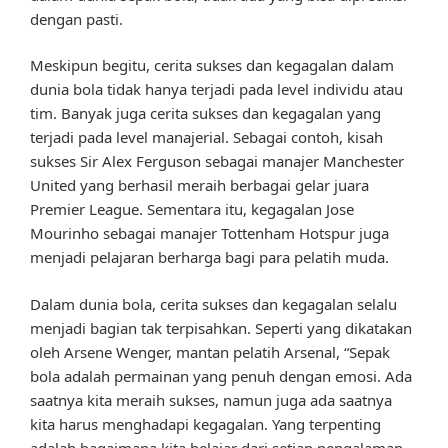
dengan pasti.
Meskipun begitu, cerita sukses dan kegagalan dalam
dunia bola tidak hanya terjadi pada level individu atau
tim. Banyak juga cerita sukses dan kegagalan yang
terjadi pada level manajerial. Sebagai contoh, kisah
sukses Sir Alex Ferguson sebagai manajer Manchester
United yang berhasil meraih berbagai gelar juara
Premier League. Sementara itu, kegagalan Jose
Mourinho sebagai manajer Tottenham Hotspur juga
menjadi pelajaran berharga bagi para pelatih muda.
Dalam dunia bola, cerita sukses dan kegagalan selalu
menjadi bagian tak terpisahkan. Seperti yang dikatakan
oleh Arsene Wenger, mantan pelatih Arsenal, “Sepak
bola adalah permainan yang penuh dengan emosi. Ada
saatnya kita meraih sukses, namun juga ada saatnya
kita harus menghadapi kegagalan. Yang terpenting
adalah bagaimana kita belajar dari setiap pengalaman