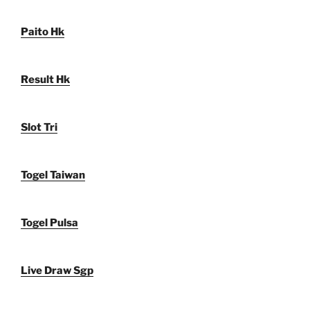
Paito Hk
Result Hk
Slot Tri
Togel Taiwan
Togel Pulsa
Live Draw Sgp