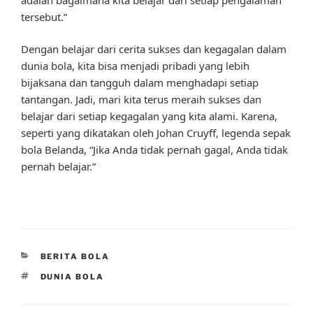
tersebut.”
Dengan belajar dari cerita sukses dan kegagalan dalam
dunia bola, kita bisa menjadi pribadi yang lebih
bijaksana dan tangguh dalam menghadapi setiap
tantangan. Jadi, mari kita terus meraih sukses dan
belajar dari setiap kegagalan yang kita alami. Karena,
seperti yang dikatakan oleh Johan Cruyff, legenda sepak
bola Belanda, “Jika Anda tidak pernah gagal, Anda tidak
pernah belajar.”
CATEGORIES
BERITA BOLA
TAGS
DUNIA BOLA