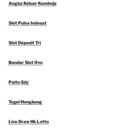
Angka Keluar Kamboja
Slot Pulsa Indosat
Slot Deposit Tri
Bandar Slot Ovo
Paito Sdy
Togel Hongkong
Live Draw Hk Lotto