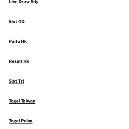
Live Draw Sdy
Slot 4D
Paito Hk
Result Hk
Slot Tri
Togel Taiwan
Togel Pulsa