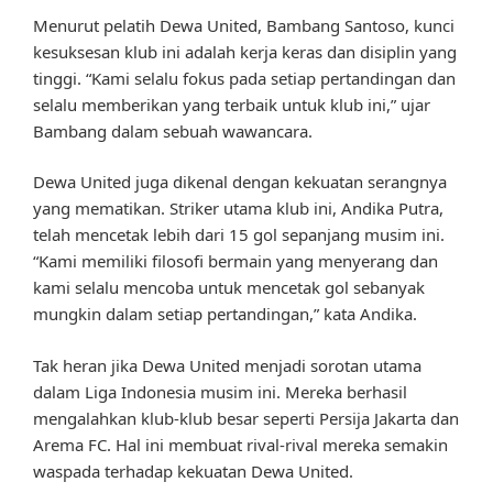
Menurut pelatih Dewa United, Bambang Santoso, kunci
kesuksesan klub ini adalah kerja keras dan disiplin yang
tinggi. “Kami selalu fokus pada setiap pertandingan dan
selalu memberikan yang terbaik untuk klub ini,” ujar
Bambang dalam sebuah wawancara.
Dewa United juga dikenal dengan kekuatan serangnya
yang mematikan. Striker utama klub ini, Andika Putra,
telah mencetak lebih dari 15 gol sepanjang musim ini.
“Kami memiliki filosofi bermain yang menyerang dan
kami selalu mencoba untuk mencetak gol sebanyak
mungkin dalam setiap pertandingan,” kata Andika.
Tak heran jika Dewa United menjadi sorotan utama
dalam Liga Indonesia musim ini. Mereka berhasil
mengalahkan klub-klub besar seperti Persija Jakarta dan
Arema FC. Hal ini membuat rival-rival mereka semakin
waspada terhadap kekuatan Dewa United.