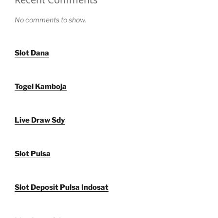
No comments to show.
Slot Dana
Togel Kamboja
Live Draw Sdy
Slot Pulsa
Slot Deposit Pulsa Indosat