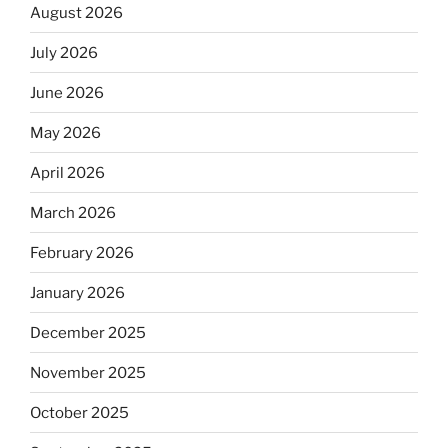
August 2026
July 2026
June 2026
May 2026
April 2026
March 2026
February 2026
January 2026
December 2025
November 2025
October 2025