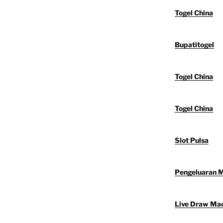
Togel China
Bupatitogel
Togel China
Togel China
Slot Pulsa
Pengeluaran 
Live Draw Ma