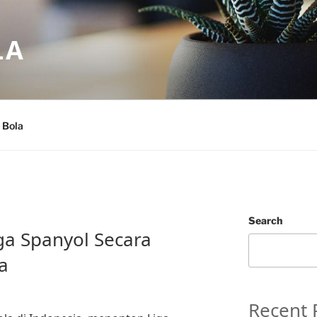
LA
 Bola
Search
a Spanyol Secara
a
Recent 