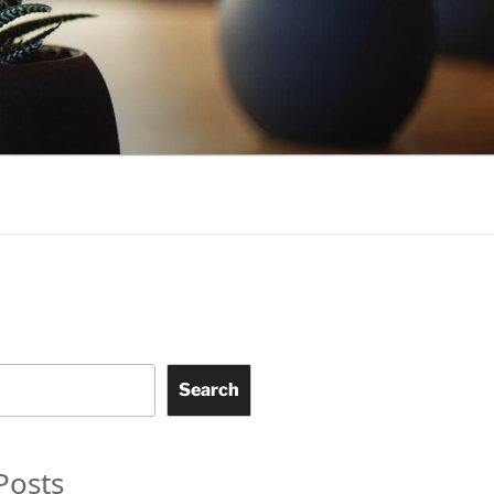
Search
Posts