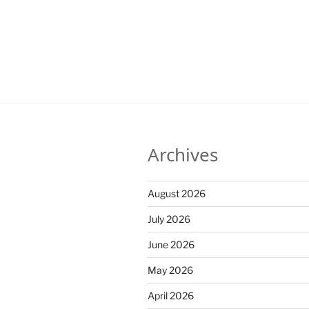
Archives
August 2026
July 2026
June 2026
May 2026
April 2026