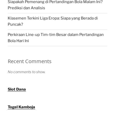
Siapakah Pemenang di Pertandingan Bola Malam Ini?
Prediksi dan Analisis
Klasemen Terkini Liga Eropa: Siapa yang Berada di
Puncak?
Perkiraan Line-up Tim-tim Besar dalam Pertandingan
Bola Hari Ini
Recent Comments
No comments to show.
Slot Dana
Togel Kamboja