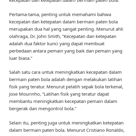
kecepatan dan ketepatan dalam bermain paten bola.
Pertama-tama, penting untuk memahami bahwa
kecepatan dan ketepatan dalam bermain paten bola
merupakan dua hal yang sangat penting. Menurut ahli
olahraga, Dr. John Smith, “Kecepatan dan ketepatan
adalah dua faktor kunci yang dapat membuat
perbedaan antara pemain yang baik dan pemain yang
luar biasa.”
Salah satu cara untuk meningkatkan kecepatan dalam
bermain paten bola adalah dengan melakukan latihan
fisik yang teratur. Menurut pelatih sepak bola terkenal,
Jose Mourinho, “Latihan fisik yang teratur dapat
membantu meningkatkan kecepatan pemain dalam
bergerak dan mengontrol bola.”
Selain itu, penting juga untuk meningkatkan ketepatan
dalam bermain paten bola. Menurut Cristiano Ronaldo,