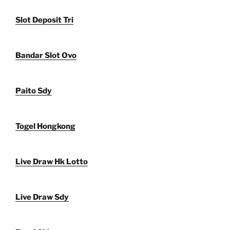
Slot Deposit Tri
Bandar Slot Ovo
Paito Sdy
Togel Hongkong
Live Draw Hk Lotto
Live Draw Sdy