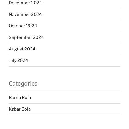
December 2024
November 2024
October 2024
September 2024
August 2024
July 2024
Categories
Berita Bola
Kabar Bola