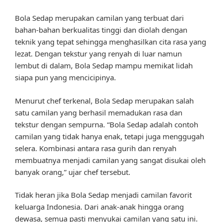
Bola Sedap merupakan camilan yang terbuat dari
bahan-bahan berkualitas tinggi dan diolah dengan
teknik yang tepat sehingga menghasilkan cita rasa yang
lezat. Dengan tekstur yang renyah di luar namun
lembut di dalam, Bola Sedap mampu memikat lidah
siapa pun yang mencicipinya.
Menurut chef terkenal, Bola Sedap merupakan salah
satu camilan yang berhasil memadukan rasa dan
tekstur dengan sempurna. “Bola Sedap adalah contoh
camilan yang tidak hanya enak, tetapi juga menggugah
selera. Kombinasi antara rasa gurih dan renyah
membuatnya menjadi camilan yang sangat disukai oleh
banyak orang,” ujar chef tersebut.
Tidak heran jika Bola Sedap menjadi camilan favorit
keluarga Indonesia. Dari anak-anak hingga orang
dewasa, semua pasti menyukai camilan yang satu ini.