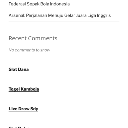
Federasi Sepak Bola Indonesia
Arsenal: Perjalanan Menuju Gelar Juara Liga Inggris
Recent Comments
No comments to show.
Slot Dana
Togel Kamboja
Live Draw Sdy