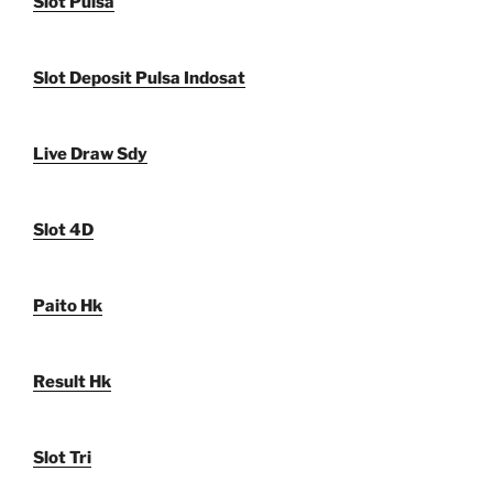
Slot Pulsa
Slot Deposit Pulsa Indosat
Live Draw Sdy
Slot 4D
Paito Hk
Result Hk
Slot Tri