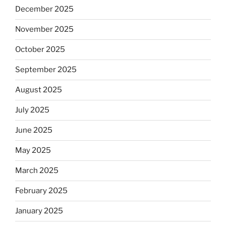
December 2025
November 2025
October 2025
September 2025
August 2025
July 2025
June 2025
May 2025
March 2025
February 2025
January 2025