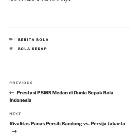
CATEGORIES
BERITA BOLA
TAGS
BOLA SEDAP
Post
Previous
PREVIOUS
navigation
Post
Prestasi PSMS Medan di Dunia Sepak Bola
Indonesia
Next
NEXT
Post
Rivalitas Panas Persib Bandung vs. Persija Jakarta