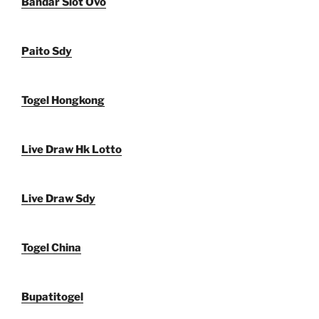
Bandar Slot Ovo
Paito Sdy
Togel Hongkong
Live Draw Hk Lotto
Live Draw Sdy
Togel China
Bupatitogel