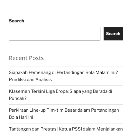
Search
Search
Recent Posts
Siapakah Pemenang di Pertandingan Bola Malam Ini?
Prediksi dan Analisis
Klasemen Terkini Liga Eropa: Siapa yang Berada di
Puncak?
Perkiraan Line-up Tim-tim Besar dalam Pertandingan
Bola Hari Ini
Tantangan dan Prestasi Ketua PSSI dalam Menjalankan