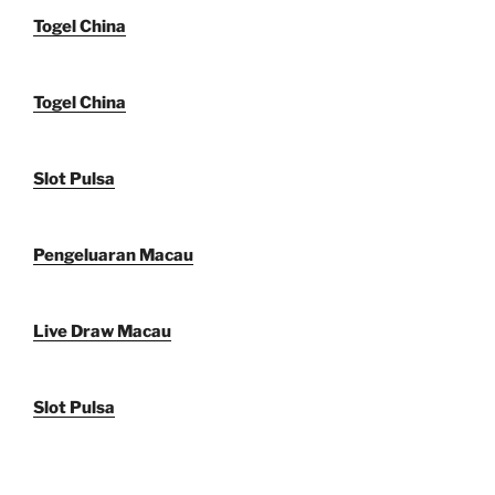
Togel China
Togel China
Slot Pulsa
Pengeluaran Macau
Live Draw Macau
Slot Pulsa