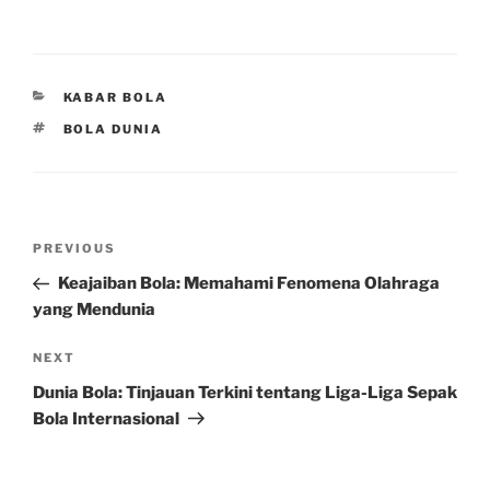
CATEGORIES
KABAR BOLA
TAGS
BOLA DUNIA
Post
Previous
PREVIOUS
navigation
Post
Keajaiban Bola: Memahami Fenomena Olahraga
yang Mendunia
Next
NEXT
Post
Dunia Bola: Tinjauan Terkini tentang Liga-Liga Sepak
Bola Internasional