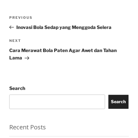
Post
Previous
PREVIOUS
navigation
Post
Inovasi Bola Sedap yang Menggoda Selera
Next
NEXT
Post
Cara Merawat Bola Paten Agar Awet dan Tahan
Lama
Search
Search
Recent Posts