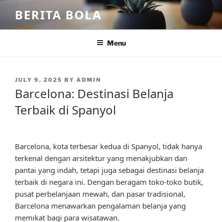
Skip
BERITA BOLA
to
content
Menu
POSTED
JULY 9, 2025
BY
ADMIN
ON
Barcelona: Destinasi Belanja
Terbaik di Spanyol
Barcelona, kota terbesar kedua di Spanyol, tidak hanya
terkenal dengan arsitektur yang menakjubkan dan
pantai yang indah, tetapi juga sebagai destinasi belanja
terbaik di negara ini. Dengan beragam toko-toko butik,
pusat perbelanjaan mewah, dan pasar tradisional,
Barcelona menawarkan pengalaman belanja yang
memikat bagi para wisatawan.