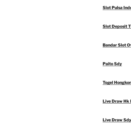
Slot Pulsa Ind
Slot Deposit T
Bandar Slot O
Paito Sdy
Togel Hongko
Live Draw Hk 
Live Draw Sd