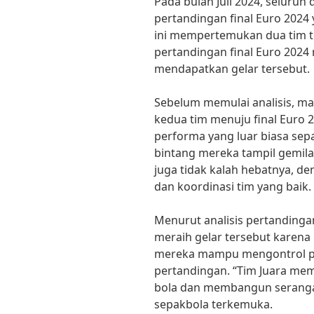
Pada bulan Juli 2024, seluruh
pertandingan final Euro 2024
ini mempertemukan dua tim te
pertandingan final Euro 2024
mendapatkan gelar tersebut.
Sebelum memulai analisis, mar
kedua tim menuju final Euro 
performa yang luar biasa se
bintang mereka tampil gemilan
juga tidak kalah hebatnya, de
dan koordinasi tim yang baik.
Menurut analisis pertandingan
meraih gelar tersebut karena
mereka mampu mengontrol pe
pertandingan. “Tim Juara me
bola dan membangun serangan 
sepakbola terkemuka.