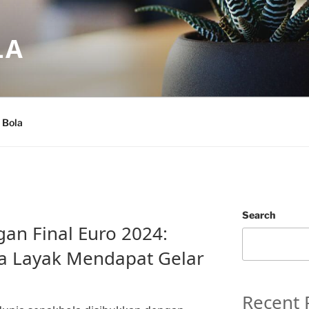
LA
 Bola
Search
gan Final Euro 2024:
a Layak Mendapat Gelar
Recent 