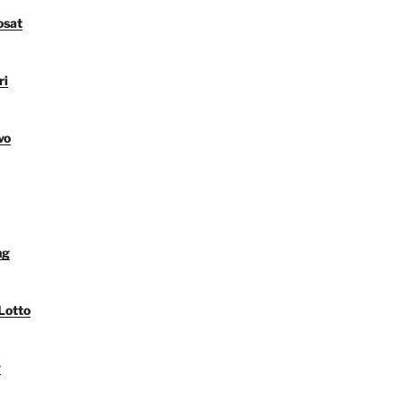
osat
ri
vo
ng
Lotto
y