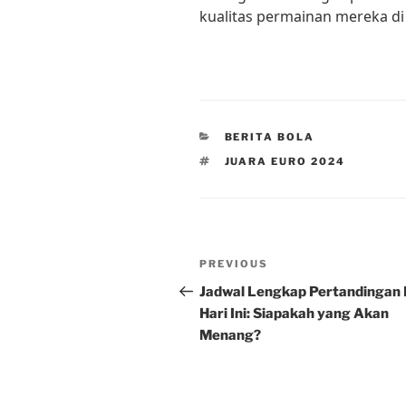
kualitas permainan mereka d
CATEGORIES
BERITA BOLA
TAGS
JUARA EURO 2024
Post
Previous
PREVIOUS
navigation
Post
Jadwal Lengkap Pertandingan 
Hari Ini: Siapakah yang Akan
Menang?