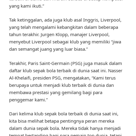
yang kami ikuti.”
Tak ketinggalan, ada juga klub asal Inggris, Liverpool,
yang telah mengalami kebangkitan dalam beberapa
tahun terakhir. Jurgen Klopp, manajer Liverpool,
menyebut Liverpool sebagai klub yang memiliki “jiwa
dan semangat juang yang luar biasa.”
Terakhir, Paris Saint-Germain (PSG) juga masuk dalam
daftar klub sepak bola terbaik di dunia saat ini. Nasser
Al-Khelaifi, presiden PSG, mengatakan, “Kami terus
berupaya untuk menjadi klub terbaik di dunia dan
membawa prestasi yang gemilang bagi para
penggemar kami.”
Dari kelima klub sepak bola terbaik di dunia saat ini,
kita bisa melihat betapa pentingnya peran mereka
dalam dunia sepak bola. Mereka tidak hanya menjadi
tempat bertanding bagi para pemain top dunia, tetapi