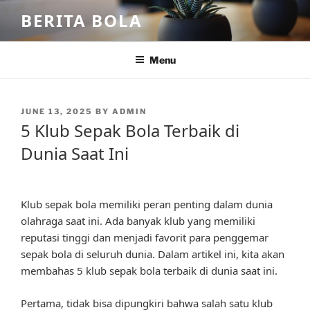
Skip
BERITA BOLA
to
content
Menu
POSTED
JUNE 13, 2025
BY
ADMIN
ON
5 Klub Sepak Bola Terbaik di
Dunia Saat Ini
Klub sepak bola memiliki peran penting dalam dunia
olahraga saat ini. Ada banyak klub yang memiliki
reputasi tinggi dan menjadi favorit para penggemar
sepak bola di seluruh dunia. Dalam artikel ini, kita akan
membahas 5 klub sepak bola terbaik di dunia saat ini.
Pertama, tidak bisa dipungkiri bahwa salah satu klub