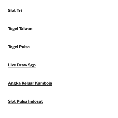
Slot Tri
Togel Taiwan
Togel Pulsa
Live Draw Sgp
Angka Keluar Kamboja
Slot Pulsa Indosat