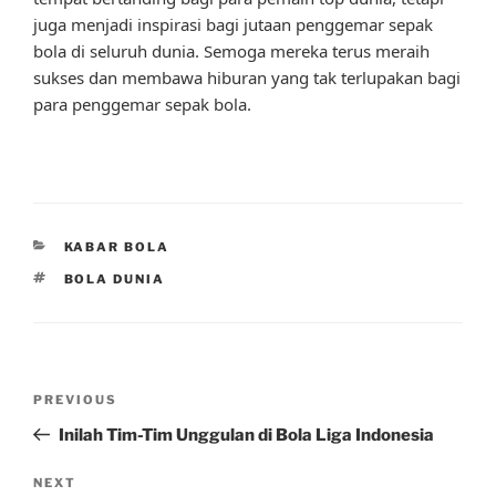
juga menjadi inspirasi bagi jutaan penggemar sepak
bola di seluruh dunia. Semoga mereka terus meraih
sukses dan membawa hiburan yang tak terlupakan bagi
para penggemar sepak bola.
CATEGORIES
KABAR BOLA
TAGS
BOLA DUNIA
Post
Previous
PREVIOUS
navigation
Post
Inilah Tim-Tim Unggulan di Bola Liga Indonesia
Next
NEXT