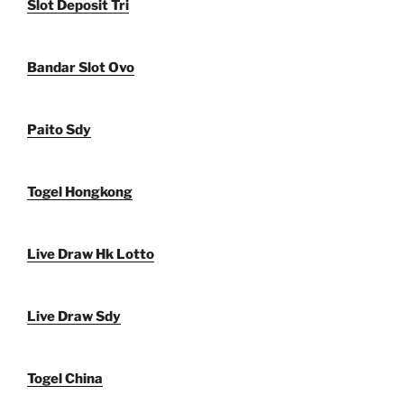
Slot Deposit Tri
Bandar Slot Ovo
Paito Sdy
Togel Hongkong
Live Draw Hk Lotto
Live Draw Sdy
Togel China