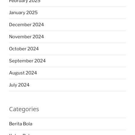
February 2025
January 2025
December 2024
November 2024
October 2024
September 2024
August 2024
July 2024
Categories
Berita Bola