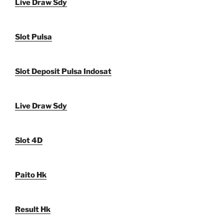
Live Draw Sdy
Slot Pulsa
Slot Deposit Pulsa Indosat
Live Draw Sdy
Slot 4D
Paito Hk
Result Hk